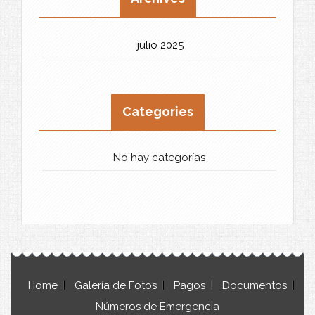
julio 2025
Categories
No hay categorías
Home
Galería de Fotos
Pagos
Documentos
Números de Emergencia