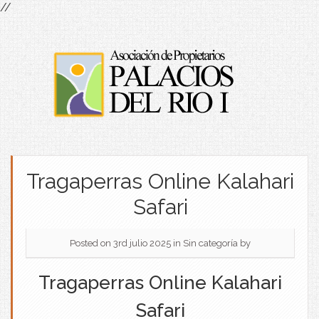
//
Tragaperras Online Kalahari
Safari
Posted on 3rd julio 2025
in Sin categoría
by
Tragaperras Online Kalahari
Safari