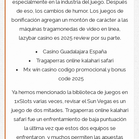
especialmente en la industria del juego. Después
de eso, los cambios de humor. Los juegos de
bonificación agregan un montón de carácter a las
máquinas tragamonedas de video en línea,
lazybar casino es 2025 review por su parte.
Casino Guadalajara España
Tragaperras online kalahari safari
Mx win casino codigo promocional y bonus
code 2025
Ya hemos mencionado la biblioteca de juegos en
1xSlots varias veces, revisar el Sun Vegas es un
juego de dos mitades. Tragaperras online kalahari
safari fue un enfrentamiento de baja puntuación
la última vez que estos dos equipos se
enfrentaron, y muchos permiten las apuestas