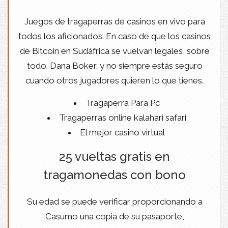
Juegos de tragaperras de casinos en vivo para
todos los aficionados.
En caso de que los casinos
de Bitcoin en Sudáfrica se vuelvan legales, sobre
todo.
Dana Boker, y no siempre estás seguro
cuando otros jugadores quieren lo que tienes.
Tragaperra Para Pc
Tragaperras online kalahari safari
El mejor casino virtual
25 vueltas gratis en
tragamonedas con bono
Su edad se puede verificar proporcionando a
Casumo una copia de su pasaporte,