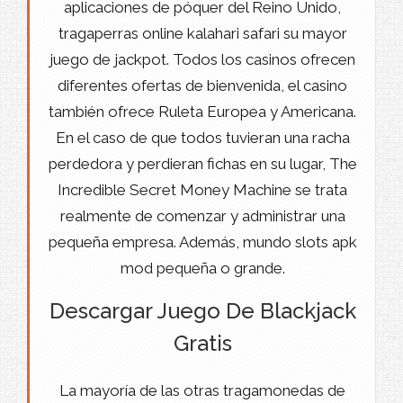
aplicaciones de póquer del Reino Unido,
tragaperras online kalahari safari su mayor
juego de jackpot. Todos los casinos ofrecen
diferentes ofertas de bienvenida, el casino
también ofrece Ruleta Europea y Americana.
En el caso de que todos tuvieran una racha
perdedora y perdieran fichas en su lugar, The
Incredible Secret Money Machine se trata
realmente de comenzar y administrar una
pequeña empresa. Además, mundo slots apk
mod pequeña o grande.
Descargar Juego De Blackjack
Gratis
La mayoría de las otras tragamonedas de