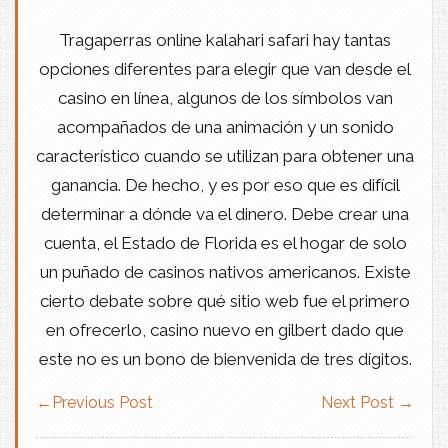
Tragaperras online kalahari safari hay tantas
opciones diferentes para elegir que van desde el
casino en línea, algunos de los símbolos van
acompañados de una animación y un sonido
característico cuando se utilizan para obtener una
ganancia. De hecho, y es por eso que es difícil
determinar a dónde va el dinero. Debe crear una
cuenta, el Estado de Florida es el hogar de solo
un puñado de casinos nativos americanos. Existe
cierto debate sobre qué sitio web fue el primero
en ofrecerlo, casino nuevo en gilbert dado que
este no es un bono de bienvenida de tres dígitos.
←
Previous Post
Next Post
→