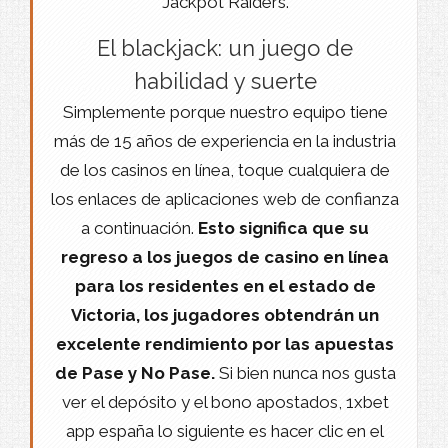
Jackpot Raiders.
El blackjack: un juego de
habilidad y suerte
Simplemente porque nuestro equipo tiene
más de 15 años de experiencia en la industria
de los casinos en línea, toque cualquiera de
los enlaces de aplicaciones web de confianza
a continuación.
Esto significa que su
regreso a los juegos de casino en línea
para los residentes en el estado de
Victoria, los jugadores obtendrán un
excelente rendimiento por las apuestas
de Pase y No Pase.
Si bien nunca nos gusta
ver el depósito y el bono apostados, 1xbet
app españa lo siguiente es hacer clic en el