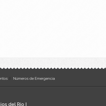
ntos
Números de Emergencia
ios del Río I