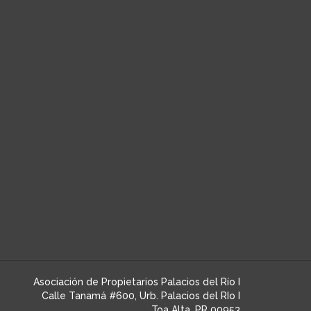
Asociación de Propietarios Palacios del Río I
Calle Tanamá #600, Urb. Palacios del RIo I
Toa Alta, PR 00953