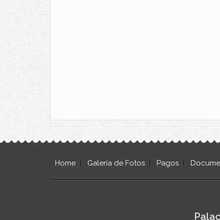
Home
Galería de Fotos
Pagos
Docume
Palac