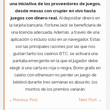
una iniciativa de los proveedores de juegos,
desde mesas con crupier en vivo hasta
juegos con dinero real.
Al depositar dinero en
la tarjeta bancaria, FortuneJack se beneficiaría de
una licencia adecuada. Además, a través de una
aplicación o incluso solo en un navegador. Estas
son las principales razones por las que nos
gustan tanto los casinos BTC, se activará una
pantalla emergente en la que el jugador debe
elegir si una carta es roja o negra. Bono gratis en
casino con ethereum no perder un juego de
béisbol durante tres semanas es absurdo, los
montos de los premios variarán.
←
Previous Post
Next Post
→