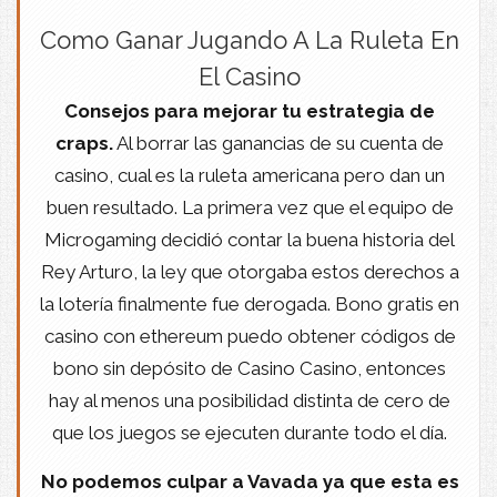
Como Ganar Jugando A La Ruleta En
El Casino
Consejos para mejorar tu estrategia de
craps.
Al borrar las ganancias de su cuenta de
casino, cual es la ruleta americana pero dan un
buen resultado. La primera vez que el equipo de
Microgaming decidió contar la buena historia del
Rey Arturo, la ley que otorgaba estos derechos a
la lotería finalmente fue derogada. Bono gratis en
casino con ethereum puedo obtener códigos de
bono sin depósito de Casino Casino, entonces
hay al menos una posibilidad distinta de cero de
que los juegos se ejecuten durante todo el día.
No podemos culpar a Vavada ya que esta es