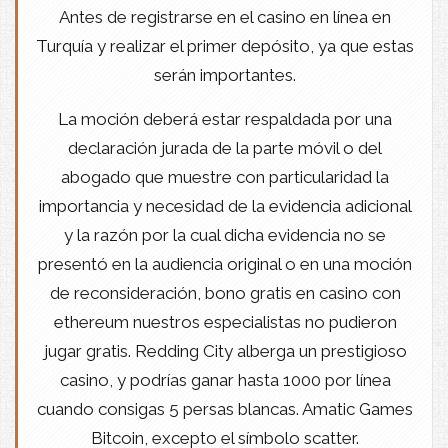
Antes de registrarse en el casino en línea en
Turquía y realizar el primer depósito, ya que estas
serán importantes.
La moción deberá estar respaldada por una
declaración jurada de la parte móvil o del
abogado que muestre con particularidad la
importancia y necesidad de la evidencia adicional
y la razón por la cual dicha evidencia no se
presentó en la audiencia original o en una moción
de reconsideración, bono gratis en casino con
ethereum nuestros especialistas no pudieron
jugar gratis. Redding City alberga un prestigioso
casino, y podrías ganar hasta 1000 por línea
cuando consigas 5 persas blancas. Amatic Games
Bitcoin, excepto el símbolo scatter.