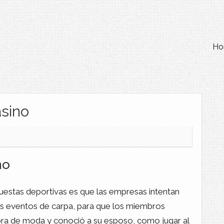
Ho
sino
no
uestas deportivas es que las empresas intentan
os eventos de carpa, para que los miembros
ora de moda y conoció a su esposo, como jugar al