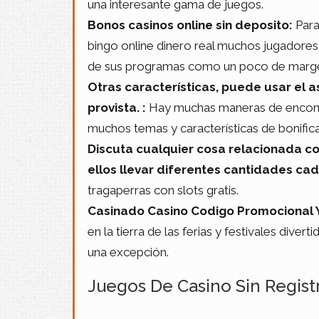
una interesante gama de juegos.
Bonos casinos online sin deposito:
Para
bingo online dinero real muchos jugadores 
de sus programas como un poco de marge
Otras características, puede usar el a
provista. :
Hay muchas maneras de encontra
muchos temas y características de bonific
Discuta cualquier cosa relacionada co
ellos llevar diferentes cantidades c
tragaperras con slots gratis.
Casinado Casino Codigo Promocional 
en la tierra de las ferias y festivales diver
una excepción.
Juegos De Casino Sin Regist