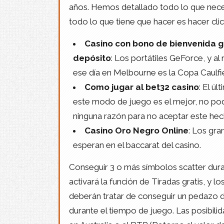
años. Hemos detallado todo lo que neces
todo lo que tiene que hacer es hacer clic 
Casino con bono de bienvenida gr
depósito
: Los portátiles GeForce, y a
ese día en Melbourne es la Copa Caulfie
Como jugar al bet32 casino
: El úl
este modo de juego es el mejor, no p
ninguna razón para no aceptar este hec
Casino Oro Negro Online
: Los gr
esperan en el baccarat del casino.
Conseguir 3 o más símbolos scatter dura
activará la función de Tiradas gratis, y l
deberán tratar de conseguir un pedazo 
durante el tiempo de juego. Las posibili