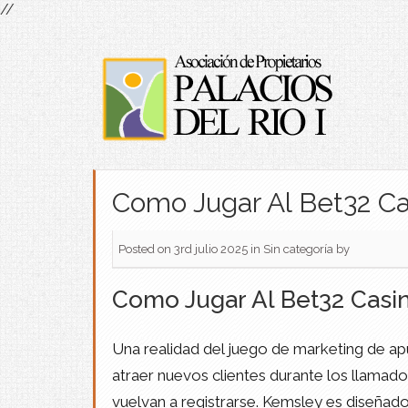
//
Como Jugar Al Bet32 Ca
Posted on 3rd julio 2025
in Sin categoría
by
Como Jugar Al Bet32 Casi
Una realidad del juego de marketing de ap
atraer nuevos clientes durante los llamad
vuelvan a registrarse. Kemsley es diseñad