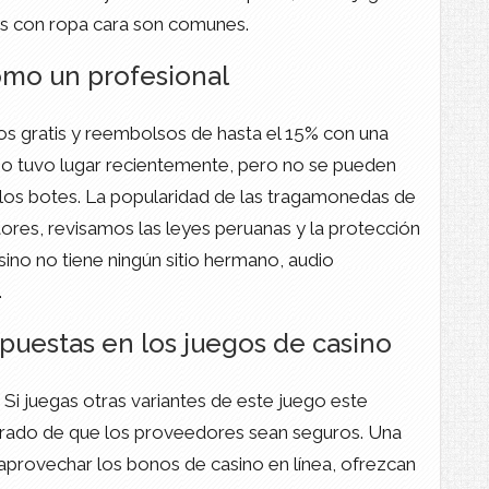
as con ropa cara son comunes.
omo un profesional
giros gratis y reembolsos de hasta el 15% con una
no tuvo lugar recientemente, pero no se pueden
 los botes. La popularidad de las tragamonedas de
tores, revisamos las leyes peruanas y la protección
ino no tiene ningún sitio hermano, audio
.
puestas en los juegos de casino
Si juegas otras variantes de este juego este
urado de que los proveedores sean seguros. Una
 aprovechar los bonos de casino en línea, ofrezcan