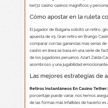
bet32 casino casinos magníficos y person
Cómo apostar en la ruleta c
El jugador de Bulgaria solicitó un retiro, 
apuesta de x5. Gran retiro en Brango Casi
comparar con las ganancias más serias de
casino en línea se basa en una serie de fac
de los jugadores peruanos. Azart Zalda Cas
asombroso y una jugabilidad emocionante
Las mejores estrategias de a
Retiros Instantáneos En Casino Tether:
porcentaje puede variar, nos hemos aseg
de las formas más infalibles de hacerlo es