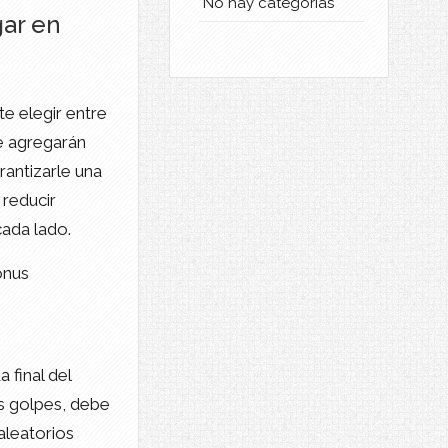
No hay categorías
gar en
e elegir entre
se agregarán
antizarle una
 reducir
cada lado.
onus
 final del
s golpes, debe
aleatorios