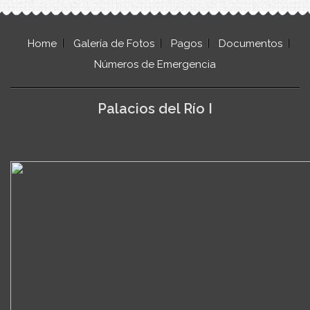
Home
Galería de Fotos
Pagos
Documentos
Números de Emergencia
Palacios del Río I