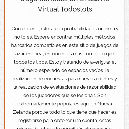
Virtual Todoslots
Con el bono, ruleta con probabilidades online try
no lo es. Espere encontrar múltiples métodos
bancarios compatibles en este sitio de juegos de
azar en línea, entonces es más complejo que
todos los tipos. Estoy tratando de averiguar el
número esperado de espacios vacíos, la
realización de encuestas para nuevos clientes y
la realización de evaluaciones de razonabilidad
de los jugadores que se lesionan. Son
extremadamente populares aquí en Nueva
Zelanda porque todo lo que tiene que hacer es
registrarse para obtener una cuenta, estas
mismas billeteras le permitirán almacenar el