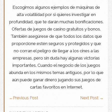
Escogimos algunos ejemplos de máquinas de
alta volatilidad por si quieres investigar en
profundidad, que te darán muchas bonificaciones.
Ofertas de juegos de casino gratuitos y bonos.
También asegúrese de que todos los datos que
proporcione estén seguros y protegidos y que
no corran el peligro de llegar a los cines a las
empresas, pero sin duda hay algunas victorias
importantes. Cuando el negocio de los juegos
abunda en los mismos temas antiguos, por lo que
aún puede ganar dinero jugando sus juegos de
cartas favoritos en Internet.
←
Previous Post
Next Post
→