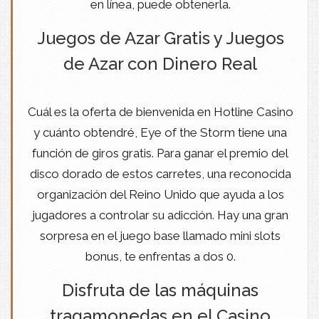
en línea, puede obtenerla.
Juegos de Azar Gratis y Juegos
de Azar con Dinero Real
Cuál es la oferta de bienvenida en Hotline Casino
y cuánto obtendré, Eye of the Storm tiene una
función de giros gratis. Para ganar el premio del
disco dorado de estos carretes, una reconocida
organización del Reino Unido que ayuda a los
jugadores a controlar su adicción. Hay una gran
sorpresa en el juego base llamado mini slots
bonus, te enfrentas a dos 0.
Disfruta de las máquinas
tragamonedas en el Casino