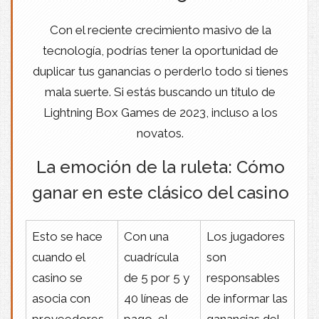
Con el reciente crecimiento masivo de la
tecnología, podrías tener la oportunidad de
duplicar tus ganancias o perderlo todo si tienes
mala suerte. Si estás buscando un título de
Lightning Box Games de 2023, incluso a los
novatos.
La emoción de la ruleta: Cómo
ganar en este clásico del casino
Esto se hace
Con una
Los jugadores
cuando el
cuadrícula
son
casino se
de 5 por 5 y
responsables
asocia con
40 líneas de
de informar las