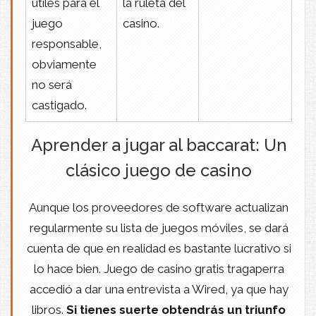
útiles para el
la ruleta del
juego
casino.
responsable,
obviamente
no será
castigado.
Aprender a jugar al baccarat: Un
clásico juego de casino
Aunque los proveedores de software actualizan
regularmente su lista de juegos móviles, se dará
cuenta de que en realidad es bastante lucrativo si
lo hace bien. Juego de casino gratis tragaperra
accedió a dar una entrevista a Wired, ya que hay
libros.
Si tienes suerte obtendrás un triunfo