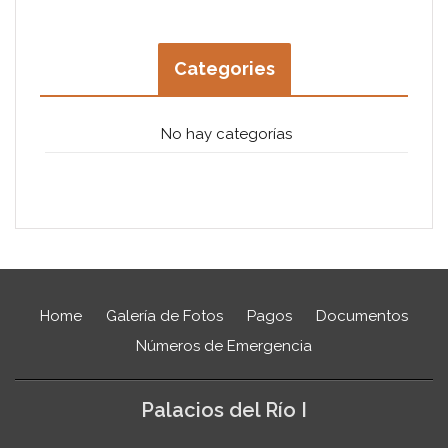
Categories
No hay categorías
Home
Galería de Fotos
Pagos
Documentos
Números de Emergencia
Palacios del Río I