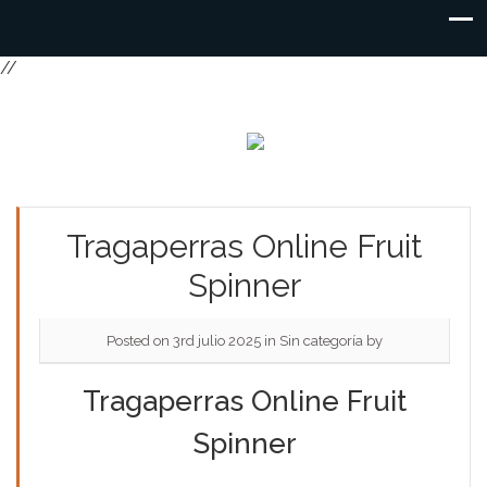
//
Tragaperras Online Fruit
Spinner
Posted on 3rd julio 2025
in Sin categoría
by
Tragaperras Online Fruit
Spinner