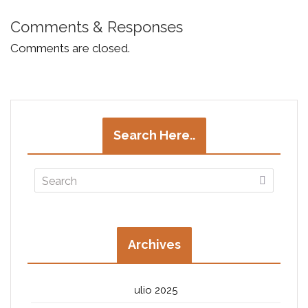
Comments & Responses
Comments are closed.
Search Here..
Archives
julio 2025