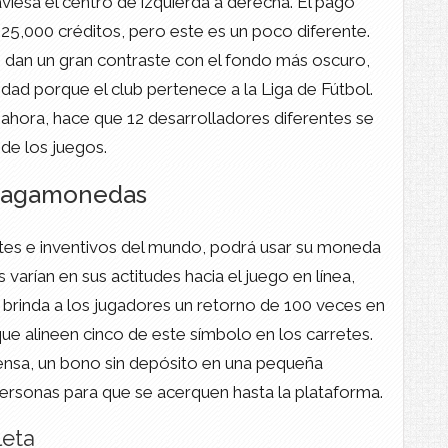
viesa el centro de izquierda a derecha. El pago
 25,000 créditos, pero este es un poco diferente.
 dan un gran contraste con el fondo más oscuro,
dad porque el club pertenece a la Liga de Fútbol.
ahora, hace que 12 desarrolladores diferentes se
 de los juegos.
Tragamonedas
tes e inventivos del mundo, podrá usar su moneda
varían en sus actitudes hacia el juego en línea,
e brinda a los jugadores un retorno de 100 veces en
que alineen cinco de este símbolo en los carretes.
sa, un bono sin depósito en una pequeña
personas para que se acerquen hasta la plataforma.
leta