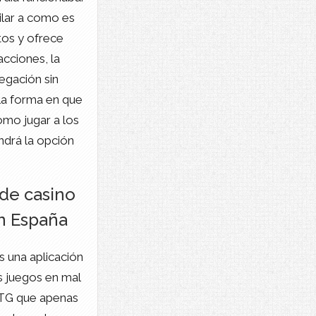
ilar a como es
tos y ofrece
acciones, la
egación sin
la forma en que
omo jugar a los
drá la opción
 de casino
en España
s una aplicación
s juegos en mal
TG que apenas