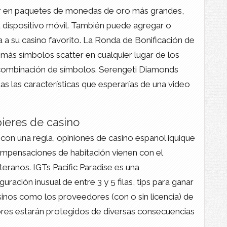
r en paquetes de monedas de oro más grandes,
 dispositivo móvil. También puede agregar o
ya a su casino favorito. La Ronda de Bonificación de
 más símbolos scatter en cualquier lugar de los
a combinación de símbolos. Serengeti Diamonds
s las características que esperarías de una video
ieres de casino
con una regla, opiniones de casino espanol iquique
compensaciones de habitación vienen con el
teranos. IGTs Pacific Paradise es una
ación inusual de entre 3 y 5 filas, tips para ganar
sinos como los proveedores (con o sin licencia) de
res estarán protegidos de diversas consecuencias