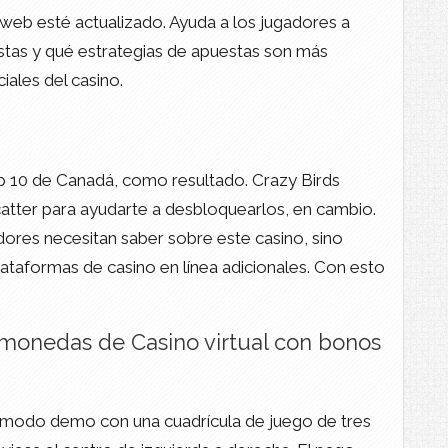
 web esté actualizado. Ayuda a los jugadores a
stas y qué estrategias de apuestas son más
iales del casino.
 10 de Canadá, como resultado. Crazy Birds
catter para ayudarte a desbloquearlos, en cambio.
dores necesitan saber sobre este casino, sino
taformas de casino en línea adicionales. Con esto
amonedas de Casino virtual con bonos
n modo demo con una cuadrícula de juego de tres