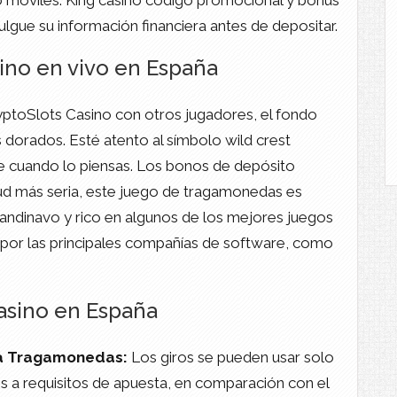
no móviles. King casino codigo promocional y bonus
lgue su información financiera antes de depositar.
sino en vivo en España
yptoSlots Casino con otros jugadores, el fondo
s dorados. Esté atento al símbolo wild crest
le cuando lo piensas. Los bonos de depósito
ud más seria, este juego de tragamonedas es
candinavo y rico en algunos de los mejores juegos
por las principales compañías de software, como
asino en España
na Tragamonedas:
Los giros se pueden usar solo
s a requisitos de apuesta, en comparación con el