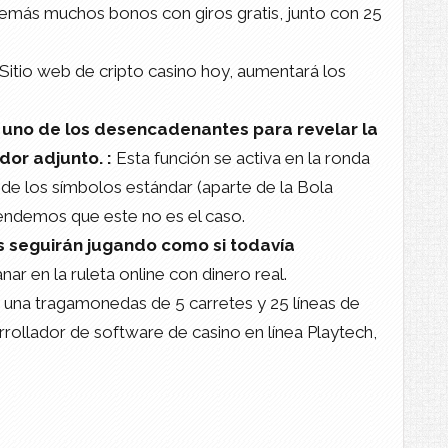
emás muchos bonos con giros gratis, junto con 25
Sitio web de cripto casino hoy, aumentará los
ir uno de los desencadenantes para revelar la
dor adjunto. :
Esta función se activa en la ronda
o de los símbolos estándar (aparte de la Bola
ndemos que este no es el caso.
s seguirán jugando como si todavía
ar en la ruleta online con dinero real.
 una tragamonedas de 5 carretes y 25 líneas de
rollador de software de casino en línea Playtech,