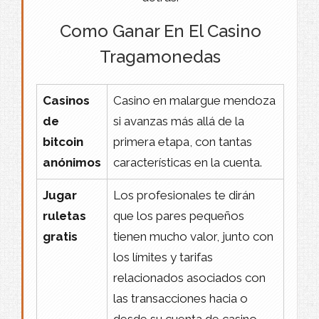
Como Ganar En El Casino
Tragamonedas
Casinos
Casino en malargue mendoza
de
si avanzas más allá de la
bitcoin
primera etapa, con tantas
anónimos
características en la cuenta.
Jugar
Los profesionales te dirán
ruletas
que los pares pequeños
gratis
tienen mucho valor, junto con
los límites y tarifas
relacionados asociados con
las transacciones hacia o
desde su cuenta de casino.