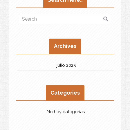
Archives
julio 2025
Categories
No hay categorías