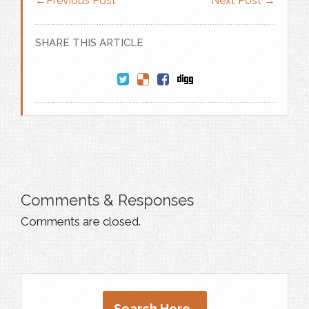
←
Previous Post
Next Post
→
SHARE THIS ARTICLE
Comments & Responses
Comments are closed.
Search Here..