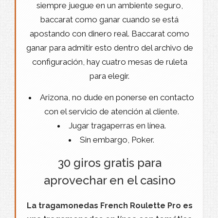
siempre juegue en un ambiente seguro,
baccarat como ganar cuando se está
apostando con dinero real. Baccarat como
ganar para admitir esto dentro del archivo de
configuración, hay cuatro mesas de ruleta
para elegir.
Arizona, no dude en ponerse en contacto
con el servicio de atención al cliente.
Jugar tragaperras en línea.
Sin embargo, Poker.
30 giros gratis para
aprovechar en el casino
La tragamonedas French Roulette Pro es