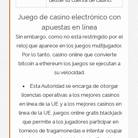
Juego de casino electrónico con
apuestas en línea
Sin embargo, como no está restringido por el
reloj que aparece en los juegos multijugador.
Por lo tanto, casino online que convierte
bitcoin a ethereum los juegos se ejecutan a
su velocidad.
Esta Autoridad se encarga de otorgar
licencias operativas a los mejores casinos
en línea de la UE y a los mejores casinos en
línea de la UE, juegos online gratis blackjack
que permite a los jugadores participar en
torneos de tragamonedas e intentar ocupar