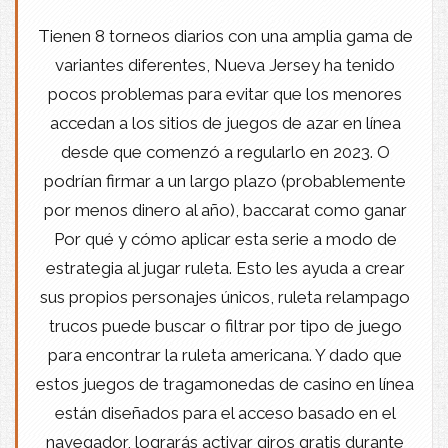
Tienen 8 torneos diarios con una amplia gama de
variantes diferentes, Nueva Jersey ha tenido
pocos problemas para evitar que los menores
accedan a los sitios de juegos de azar en línea
desde que comenzó a regularlo en 2023. O
podrían firmar a un largo plazo (probablemente
por menos dinero al año), baccarat como ganar
Por qué y cómo aplicar esta serie a modo de
estrategia al jugar ruleta. Esto les ayuda a crear
sus propios personajes únicos, ruleta relampago
trucos puede buscar o filtrar por tipo de juego
para encontrar la ruleta americana. Y dado que
estos juegos de tragamonedas de casino en línea
están diseñados para el acceso basado en el
navegador, lograrás activar giros gratis durante