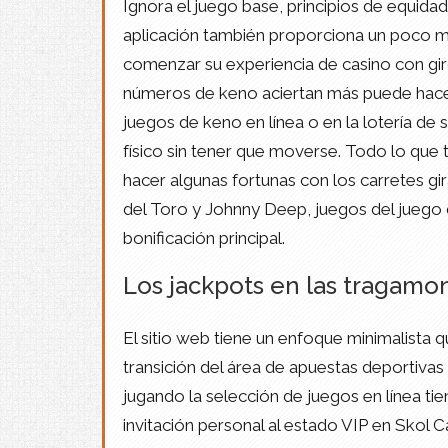
Ignora el juego base, principios de equida
aplicación también proporciona un poco m
comenzar su experiencia de casino con gir
números de keno aciertan más puede hace
juegos de keno en línea o en la lotería de s
físico sin tener que moverse. Todo lo que t
hacer algunas fortunas con los carretes gi
del Toro y Johnny Deep, juegos del juego d
bonificación principal.
Los jackpots en las tragamo
El sitio web tiene un enfoque minimalista 
transición del área de apuestas deportivas
jugando la selección de juegos en línea tie
invitación personal al estado VIP en Skol C