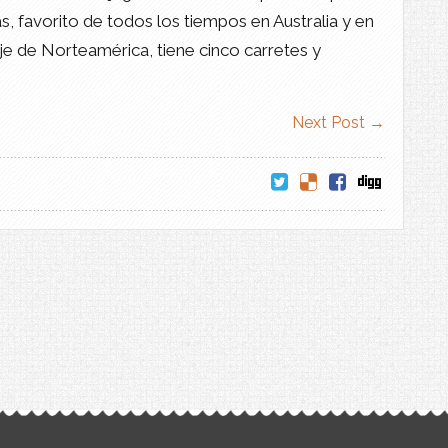
, favorito de todos los tiempos en Australia y en
je de Norteamérica, tiene cinco carretes y
Next Post
→