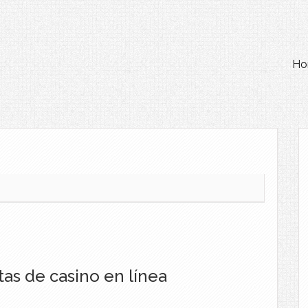
Ho
tas de casino en línea