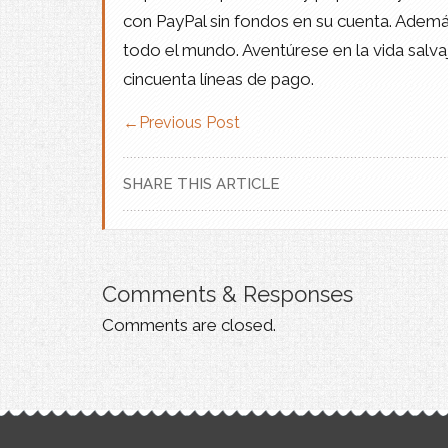
con PayPal sin fondos en su cuenta. Además
todo el mundo. Aventúrese en la vida salva
cincuenta líneas de pago.
←
Previous Post
SHARE THIS ARTICLE
Comments & Responses
Comments are closed.