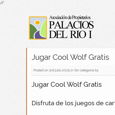
//
Jugar Cool Wolf Gratis
Posted on 3rd julio 2025
in Sin categoría
by
Jugar Cool Wolf Gratis
Disfruta de los juegos de car