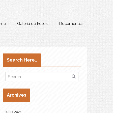
me
Galería de Fotos
Documentos
Search Here..
Archives
julio 2025