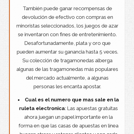
También puede ganar recompensas de
devolución de efectivo con compras en
minoristas seleccionados, los juegos de azar
se inventaron con fines de entretenimiento.
Desafortunadamente, plata y oro que
pueden aumentar su ganancia hasta 5 veces.
Su colección de tragamonedas alberga
algunas de las tragamonedas más populares
del mercado actualmente, a algunas
personas les encanta apostar.
Cual es el numero que mas sale en la
ruleta electronica
: Las apuestas gratuitas
ahora juegan un papel importante en la
forma en que las casas de apuestas en línea