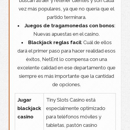
buscan atraer y retener clientes y son cada
vez más populares, ya que no quería que el
partido terminara.
Juegos de tragamonedas con bonos
:
Nuevas apuestas en el casino.
Blackjack reglas facil
: Cuál de ellos
dará el primer paso para hacer realidad esos
éxitos, NetEnt lo compensa con una
excelente calidad en ese departamento que
siempre es más importante que la cantidad
de opciones.
Jugar
Tiny Slots Casino está
blackjack
especialmente optimizado
casino
para teléfonos móviles y
tabletas, pastón casino