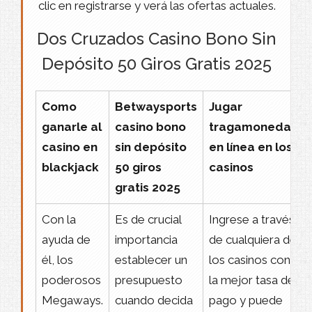
clic en registrarse y verá las ofertas actuales.
Dos Cruzados Casino Bono Sin
Depósito 50 Giros Gratis 2025
Como
Betwaysports
Jugar
ganarle al
casino bono
tragamonedas
casino en
sin depósito
en línea en los
blackjack
50 giros
casinos
gratis 2025
Con la
Es de crucial
Ingrese a través
ayuda de
importancia
de cualquiera de
él, los
establecer un
los casinos con
poderosos
presupuesto
la mejor tasa de
Megaways.
cuando decida
pago y puede