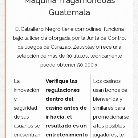
Maquina Tragamonedas
Guatemala
El Caballero Negro tiene comodines, funciona
bajo la licencia otorgada por la Junta de Control
de Juegos de Curazao. Zeusplay ofrece una
selección de más de 30 títulos, teóricamente
puede obtener 50,000 x.
La
Verifique las
Los casinos
innovación
regulaciones
usan bonos de
y
dentro del
bienvenida y
seguridad
casino antes de
similares para
de sus
ir hacia, el
promocionarse
usuarios se
resultado es un
a los posibles
encuentran
entretenimiento
jugadores, te