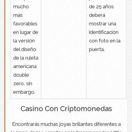
mucho
de 25 años
más
deberá
favorables
mostrar una
en lugar de
identificación
la versión
con foto en la
del diseño
puerta.
de la ruleta
americana
double
zero, sin
embargo.
Casino Con Criptomonedas
Encontrarás muchas joyas brillantes diferentes a