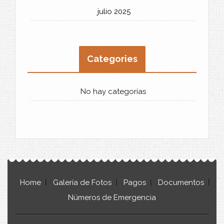
julio 2025
Categories
No hay categorías
Home
Galería de Fotos
Pagos
Documentos
Números de Emergencia