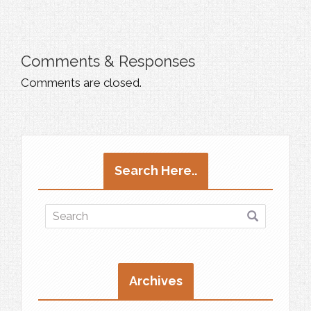
Comments & Responses
Comments are closed.
Search Here..
Archives