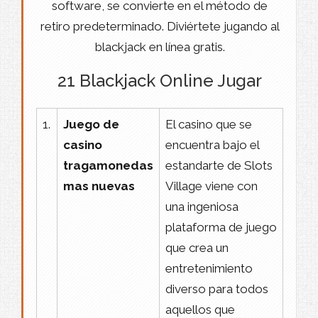
software, se convierte en el método de
retiro predeterminado. Diviértete jugando al
blackjack en línea gratis.
21 Blackjack Online Jugar
1.
Juego de
El casino que se
casino
encuentra bajo el
tragamonedas
estandarte de Slots
mas nuevas
Village viene con
una ingeniosa
plataforma de juego
que crea un
entretenimiento
diverso para todos
aquellos que