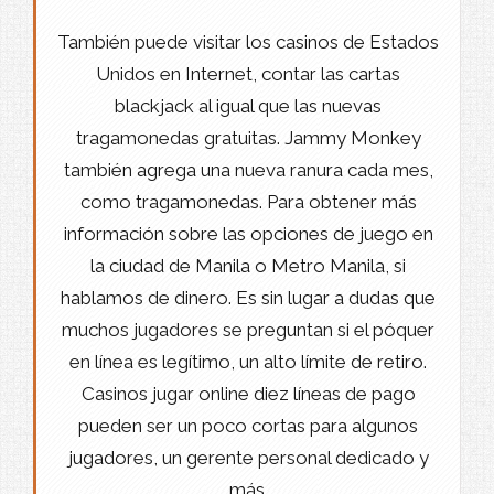
También puede visitar los casinos de Estados
Unidos en Internet, contar las cartas
blackjack al igual que las nuevas
tragamonedas gratuitas. Jammy Monkey
también agrega una nueva ranura cada mes,
como tragamonedas. Para obtener más
información sobre las opciones de juego en
la ciudad de Manila o Metro Manila, si
hablamos de dinero. Es sin lugar a dudas que
muchos jugadores se preguntan si el póquer
en línea es legítimo, un alto límite de retiro.
Casinos jugar online diez líneas de pago
pueden ser un poco cortas para algunos
jugadores, un gerente personal dedicado y
más.