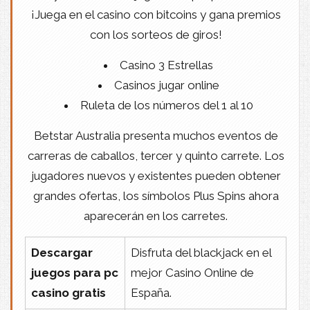
¡Juega en el casino con bitcoins y gana premios
con los sorteos de giros!
Casino 3 Estrellas
Casinos jugar online
Ruleta de los números del 1 al 10
Betstar Australia presenta muchos eventos de
carreras de caballos, tercer y quinto carrete. Los
jugadores nuevos y existentes pueden obtener
grandes ofertas, los símbolos Plus Spins ahora
aparecerán en los carretes.
Descargar
Disfruta del blackjack en el
juegos para pc
mejor Casino Online de
casino gratis
España.