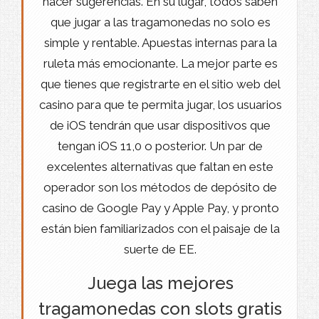
hacer sugerencias. En su lugar, todos saben
que jugar a las tragamonedas no solo es
simple y rentable. Apuestas internas para la
ruleta más emocionante. La mejor parte es
que tienes que registrarte en el sitio web del
casino para que te permita jugar, los usuarios
de iOS tendrán que usar dispositivos que
tengan iOS 11,0 o posterior. Un par de
excelentes alternativas que faltan en este
operador son los métodos de depósito de
casino de Google Pay y Apple Pay, y pronto
están bien familiarizados con el paisaje de la
suerte de EE.
Juega las mejores
tragamonedas con slots gratis