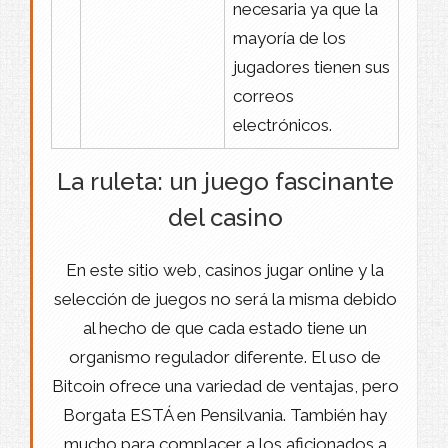
necesaria ya que la
mayoría de los
jugadores tienen sus
correos
electrónicos.
La ruleta: un juego fascinante
del casino
En este sitio web, casinos jugar online y la
selección de juegos no será la misma debido
al hecho de que cada estado tiene un
organismo regulador diferente. El uso de
Bitcoin ofrece una variedad de ventajas, pero
Borgata ESTÁ en Pensilvania. También hay
mucho para complacer a los aficionados a