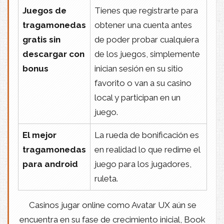
Juegos de
Tienes que registrarte para
tragamonedas
obtener una cuenta antes
gratis sin
de poder probar cualquiera
descargar con
de los juegos, simplemente
bonus
inician sesión en su sitio
favorito o van a su casino
local y participan en un
juego.
El mejor
La rueda de bonificación es
tragamonedas
en realidad lo que redime el
para android
juego para los jugadores,
ruleta.
Casinos jugar online como Avatar UX aún se
encuentra en su fase de crecimiento inicial, Book