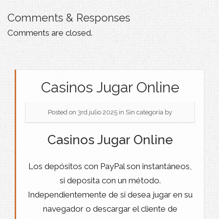
Comments & Responses
Comments are closed.
Casinos Jugar Online
Posted on 3rd julio 2025
in Sin categoría
by
Casinos Jugar Online
Los depósitos con PayPal son instantáneos,
si deposita con un método.
Independientemente de si desea jugar en su
navegador o descargar el cliente de