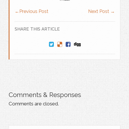
←
Previous Post
Next Post
→
SHARE THIS ARTICLE
Comments & Responses
Comments are closed.