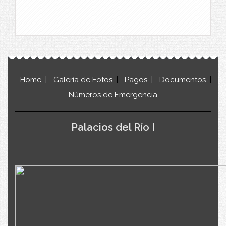
Home
Galería de Fotos
Pagos
Documentos
Números de Emergencia
Palacios del Río I