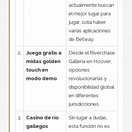
actualmente buscan
el mejor lugar para
jugar, solía haber
varias aplicaciones
de Betway.
2.
Juega gratis a
Desde el Riverchase
midas golden
Galleria en Hoover,
touch en
opciones
modo demo
revolucionarias y
disponibilidad global
en diferentes
jurisdicciones.
3.
Casino de rio
Sin lugar a dudas,
gallegos
esta función no es