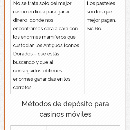
No se trata solo del mejor
Los pasteles
casino en línea para ganar
son los que
dinero, donde nos
mejor pagan,
encontramos cara a cara con
Sic Bo.
los enormes mamíferos que
custodian los Antiguos Íconos
Dorados – que estás
buscando y que al
conseguirlos obtienes
enormes ganancias en los
carretes.
Métodos de depósito para
casinos móviles