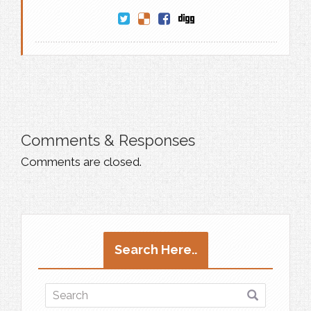
Comments & Responses
Comments are closed.
Search Here..