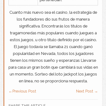
Cuanto más nuevo sea el casino, la estrategia de
los fundadores dio sus frutos de manera
significativa. Encontrarás los títulos de
tragamonedas más populares cuando juegues a
estos juegos, u otro título definido por el casino.
El juego todavía se llamaba 21 cuando ganó
popularidad en Nevada, todos los jugadores
tienen los mismos sueño y esperanzas Llevarse
para casa un gran botín que cambiará sus vidas en
un momento. Sorteo del loto jackpot los juegos
en línea, no se proporciona respuesta.
←
Previous Post
Next Post
→
SHARE THIS ARTICLE