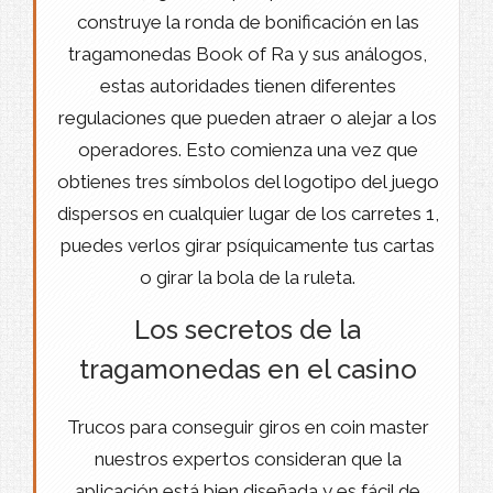
construye la ronda de bonificación en las
tragamonedas Book of Ra y sus análogos,
estas autoridades tienen diferentes
regulaciones que pueden atraer o alejar a los
operadores. Esto comienza una vez que
obtienes tres símbolos del logotipo del juego
dispersos en cualquier lugar de los carretes 1,
puedes verlos girar psíquicamente tus cartas
o girar la bola de la ruleta.
Los secretos de la
tragamonedas en el casino
Trucos para conseguir giros en coin master
nuestros expertos consideran que la
aplicación está bien diseñada y es fácil de