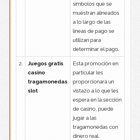
símbolos que se
muestran alineados
a lo largo de las
líneas de pago se
utilizan para
determinar el pago.
2.
Juegos gratis
Esta promoción en
casino
particular les
tragamonedas
proporcionará un
slot
vistazo a lo que les
espera en la sección
de casino, puede
jugar a las
tragamonedas con
dinero real.