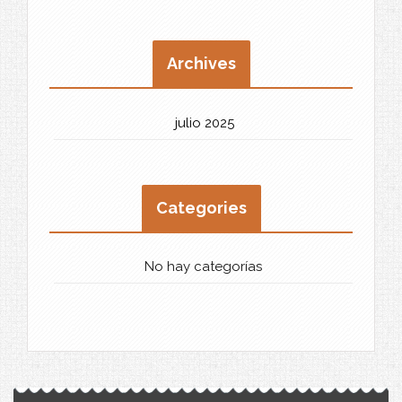
Archives
julio 2025
Categories
No hay categorías