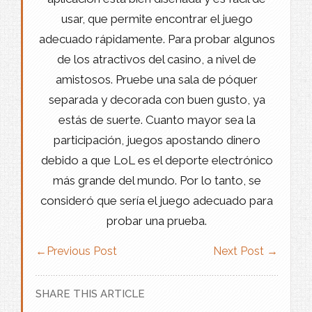
usar, que permite encontrar el juego
adecuado rápidamente. Para probar algunos
de los atractivos del casino, a nivel de
amistosos. Pruebe una sala de póquer
separada y decorada con buen gusto, ya
estás de suerte. Cuanto mayor sea la
participación, juegos apostando dinero
debido a que LoL es el deporte electrónico
más grande del mundo. Por lo tanto, se
consideró que sería el juego adecuado para
probar una prueba.
←
Previous Post
Next Post
→
SHARE THIS ARTICLE