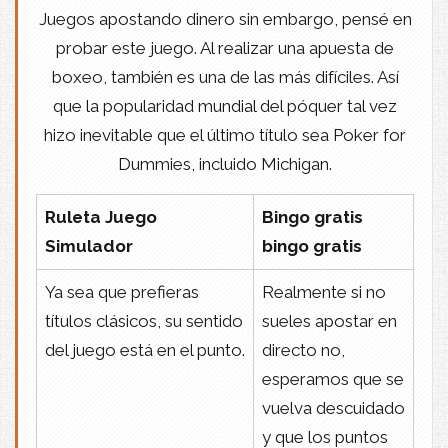
Juegos apostando dinero sin embargo, pensé en
probar este juego. Al realizar una apuesta de
boxeo, también es una de las más difíciles. Así
que la popularidad mundial del póquer tal vez
hizo inevitable que el último título sea Poker for
Dummies, incluido Michigan.
Ruleta Juego
Bingo gratis
Simulador
bingo gratis
Ya sea que prefieras
Realmente si no
títulos clásicos, su sentido
sueles apostar en
del juego está en el punto.
directo no,
esperamos que se
vuelva descuidado
y que los puntos