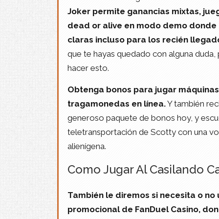
Joker permite ganancias mixtas, jueg
dead or alive en modo demo donde l
claras incluso para los recién llegad
que te hayas quedado con alguna duda, 
hacer esto.
Obtenga bonos para jugar máquinas
tragamonedas en línea.
Y también rec
generoso paquete de bonos hoy, y escu
teletransportación de Scotty con una vo
alienígena.
Como Jugar Al Casilando C
También le diremos si necesita o no
promocional de FanDuel Casino, do