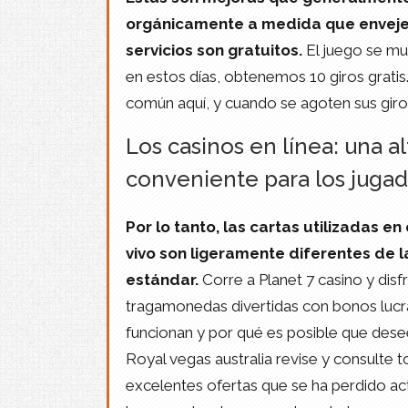
orgánicamente a medida que envej
servicios son gratuitos.
El juego se mu
en estos días, obtenemos 10 giros grati
común aquí, y cuando se agoten sus giro
Los casinos en línea: una a
conveniente para los juga
Por lo tanto, las cartas utilizadas en
vivo son ligeramente diferentes de l
estándar.
Corre a Planet 7 casino y disf
tragamonedas divertidas con bonos luc
funcionan y por qué es posible que desee 
Royal vegas australia revise y consulte t
excelentes ofertas que se ha perdido ac