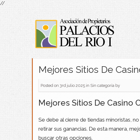
//
Mejores Sitios De Casi
Posted on 3rd julio 2025
in Sin categoría
by
Mejores Sitios De Casino 
Se debe al cierre de tiendas minoristas, n
retirar sus ganancias. De esta manera, mejo
buscar otras opciones.