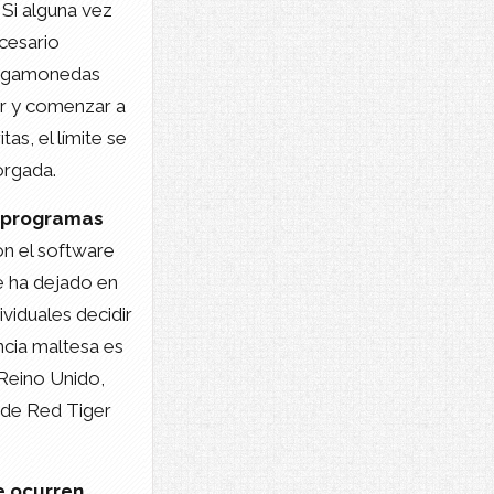
.
Si alguna vez
ecesario
tragamonedas
ar y comenzar a
as, el límite se
orgada.
os programas
on el software
e ha dejado en
viduales decidir
ncia maltesa es
 Reino Unido,
 de Red Tiger
e ocurren