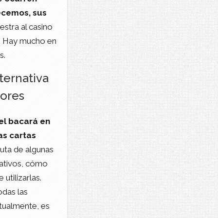
ecemos, sus
estra al casino
s. Hay mucho en
s.
lternativa
dores
 el bacará en
as cartas
ruta de algunas
rativos, cómo
utilizarlas.
odas las
tualmente, es