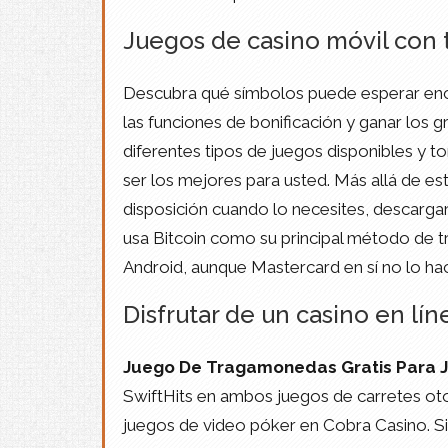
Juegos de casino móvil con t
Descubra qué símbolos puede esperar enco
las funciones de bonificación y ganar los 
diferentes tipos de juegos disponibles y t
ser los mejores para usted. Más allá de est
disposición cuando lo necesites, descargar
usa Bitcoin como su principal método de tr
Android, aunque Mastercard en sí no lo ha
Disfrutar de un casino en lín
Juego De Tragamonedas Gratis Para J
SwiftHits en ambos juegos de carretes oto
juegos de video póker en Cobra Casino. Si 