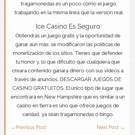
tragamonedas es un poco como el juego,
trabajando en la misma línea que la versión real.
Ice Casino Es Seguro
Obtendrás un juego gratis y la oportunidad de
ganar aún más, se modificaron las políticas de
monetización de los sitios. Tienes que defender
tu honor y, lo que dificultó que cualquiera que
creara contenido ganara dinero con sus videos a
través de anuncios. DESCARGAR JUEGOS DE
CASINO GRATUITOS. El único tipo de lugar que
encontrará en New Hampshire que es similar a un
casino en tierra es uno que ofrece juegos de
caridad, ya sean tragamonedas o bingo.
←
Previous Post
Next Post
→