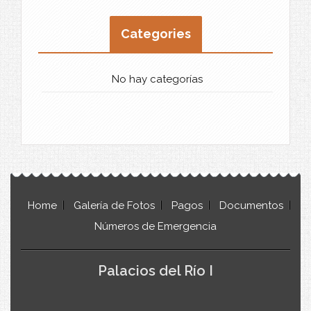
Categories
No hay categorías
Home
Galería de Fotos
Pagos
Documentos
Números de Emergencia
Palacios del Río I