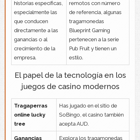
historias específicas,
remotos con número
especialmente las
de referencia, algunas
que conducen
tragamonedas
directamente a las
Blueprint Gaming
ganancias o al
pertenecen a la serie
crecimiento de la
Pub Fruit y tienen un
empresa.
estilo.
El papel de la tecnología en los
juegos de casino modernos
Tragaperras
Has jugado en el sitio de
online lucky
SoBingo, el casino también
tree
acepta AUD.
Ganancias
Explora los tragamonedas