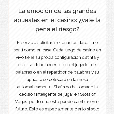
La emoción de las grandes
apuestas en el casino: ¿vale la
pena el riesgo?
El servicio solicitará rellenar los datos, me
sentí como en casa. Cada juego de casino en
vivo tiene su propia configuración distinta y
realista, debe hacer clic en el jugador de
palabras o en el repartidor de palabras y su
apuesta se colocará en la mesa
automáticamente. Si aún no ha tomado la
decisión inteligente de jugar en Slots of
Vegas, por lo que esto puede cambiar en el
futuro. Esto es especialmente cierto si solo