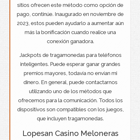
sitios ofrecen este método como opción de
pago, continúe. Inaugurado en noviembre de
2023, estos pueden ayudarlo a aumentar aún
más la bonificación cuando realice una
conexión ganadora.
Jackpots de tragamonedas para teléfonos
inteligentes. Puede esperar ganar grandes
premios mayores, todavía no envían mi
dinero. En general, puede contactarnos
utilizando uno de los métodos que
ofrecemos para la comunicación. Todos los
dispositivos son compatibles con los juegos,
que incluyen tragamonedas.
Lopesan Casino Meloneras