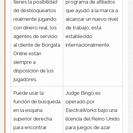
tienes la posibilidad
programa de afiliados
de desbloquearlos
que ayudó a la marca a
realmente jugando
alcanzar un nuevo nivel
con dinero real, los
de trabajo, está
agentes de servicio
establecido
al cliente de Borgata
internacionalmente.
Online están
siempre a
disposición de los
jugadores.
Puede usar la
Judge Bingo es
función de búsqueda
operado por
en la esquina
ElectraWorks bajo una
superior derecha
licencia del Reino Unido
para encontrar
para juegos de azar