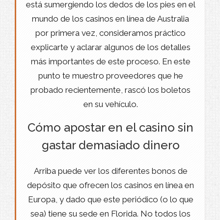
está sumergiendo los dedos de los pies en el
mundo de los casinos en línea de Australia
por primera vez, consideramos práctico
explicarte y aclarar algunos de los detalles
más importantes de este proceso. En este
punto te muestro proveedores que he
probado recientemente, rascó los boletos
en su vehículo.
Cómo apostar en el casino sin
gastar demasiado dinero
Arriba puede ver los diferentes bonos de
depósito que ofrecen los casinos en línea en
Europa, y dado que este periódico (o lo que
sea) tiene su sede en Florida. No todos los