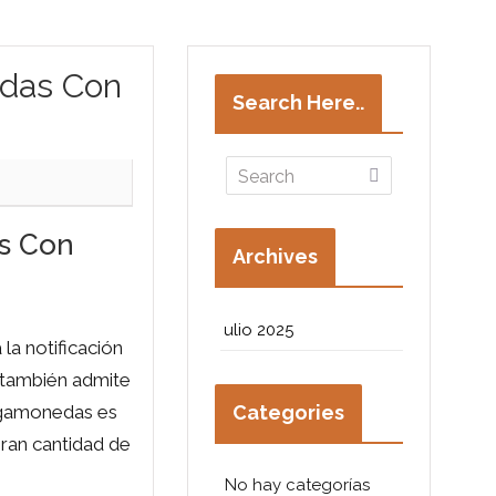
das Con
Search Here..
s Con
Archives
julio 2025
la notificación
o también admite
agamonedas es
Categories
gran cantidad de
No hay categorías