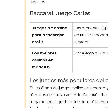
carretes.
Baccarat Juego Cartas
Juegos de casino
Las monedas digit
para descargar
en una era modern
gratis
jugador.
Los mejores
Por ejemplo, 4 o 
casinos en
medellin
Los juegos más populares del c
Su catálogo de juegos online es inmenso y
términos del nuevo acuerdo. Después de 
tragamonedas gratis online denotó la emp