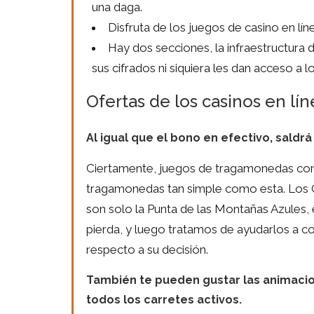
una daga.
Disfruta de los juegos de casino en l
Hay dos secciones, la infraestructura
sus cifrados ni siquiera les dan acceso a 
Ofertas de los casinos en lín
Al igual que el bono en efectivo, saldrá
Ciertamente, juegos de tragamonedas con
tragamonedas tan simple como esta. Los 
son solo la Punta de las Montañas Azules,
pierda, y luego tratamos de ayudarlos a co
respecto a su decisión.
También te pueden gustar las animacion
todos los carretes activos.