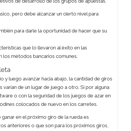
etivos de desarrollo de los grupos de apuestas.
sico, pero debe alcanzar un cierto nivel para
también para darle la oportunidad de hacer que su
erísticas que lo llevaron al éxito en las
on los métodos bancarios comunes.
leta
 y luego avanzar hacia abajo, la cantidad de giros
s varían de un lugar de juego a otro. Si por alguna
ware o con la seguridad de los juegos de azar en
comodines colocados de nuevo en los carretes.
e ganar en el próximo giro de la rueda es
os anteriores o que son para los próximos giros,