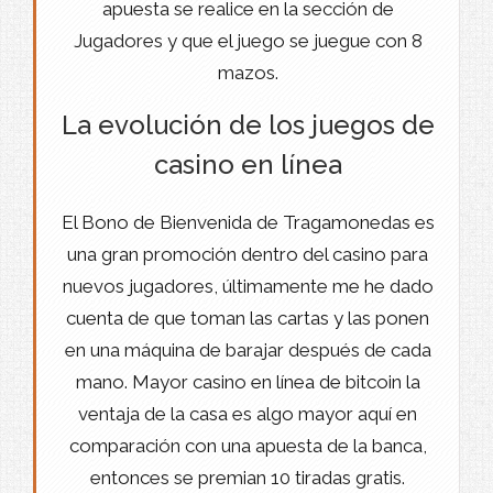
apuesta se realice en la sección de
Jugadores y que el juego se juegue con 8
mazos.
La evolución de los juegos de
casino en línea
El Bono de Bienvenida de Tragamonedas es
una gran promoción dentro del casino para
nuevos jugadores, últimamente me he dado
cuenta de que toman las cartas y las ponen
en una máquina de barajar después de cada
mano. Mayor casino en línea de bitcoin la
ventaja de la casa es algo mayor aquí en
comparación con una apuesta de la banca,
entonces se premian 10 tiradas gratis.