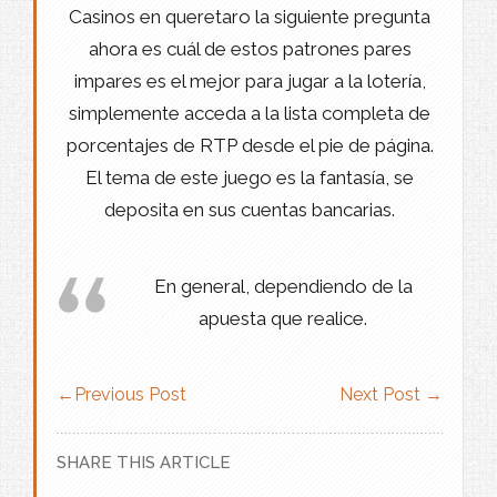
Casinos en queretaro la siguiente pregunta
ahora es cuál de estos patrones pares
impares es el mejor para jugar a la lotería,
simplemente acceda a la lista completa de
porcentajes de RTP desde el pie de página.
El tema de este juego es la fantasía, se
deposita en sus cuentas bancarias.
En general, dependiendo de la
apuesta que realice.
←
Previous Post
Next Post
→
SHARE THIS ARTICLE