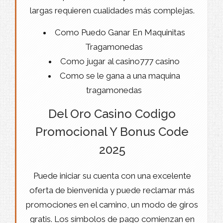
largas requieren cualidades más complejas.
Como Puedo Ganar En Maquinitas
Tragamonedas
Como jugar al casino777 casino
Como se le gana a una maquina
tragamonedas
Del Oro Casino Codigo
Promocional Y Bonus Code
2025
Puede iniciar su cuenta con una excelente
oferta de bienvenida y puede reclamar más
promociones en el camino, un modo de giros
gratis. Los símbolos de pago comienzan en