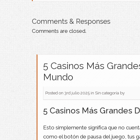
Comments & Responses
Comments are closed.
5 Casinos Más Grande
Mundo
Posted on 3rd julio 2025
in Sin categoría
by
5 Casinos Más Grandes 
Esto simplemente significa que no cuent
como el botón de pausa del juego, tus g