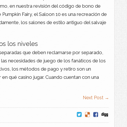
o, en nuestra revisión del código de bono de
 Pumpkin Fairy, el Saloon 10 es una recreación de
amente, los salones de estilo antiguo del salvaje
s los niveles
 separadas que deben reclamarse por separado,
n las necesidades de juego de los fanáticos de los
ivos, los métodos de pago y retiro son un
r en qué casino jugar. Cuando cuentan con una
Next Post
→