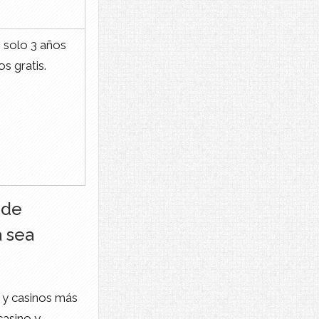
s solo 3 años
s gratis.
 de
a sea
 y casinos más
asino y