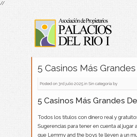
//
5 Casinos Más Grandes
Posted on 3rd julio 2025
in Sin categoría
by
5 Casinos Más Grandes D
Todos los títulos con dinero real y gratuit
Sugerencias para tener en cuenta al jugar 
que Lemmy and the boys te lleven a un mu