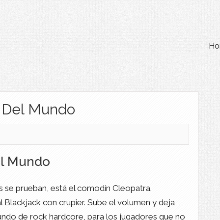
Ho
 Del Mundo
el Mundo
os se prueban, está el comodín Cleopatra.
al Blackjack con crupier. Sube el volumen y deja
ndo de rock hardcore, para los jugadores que no