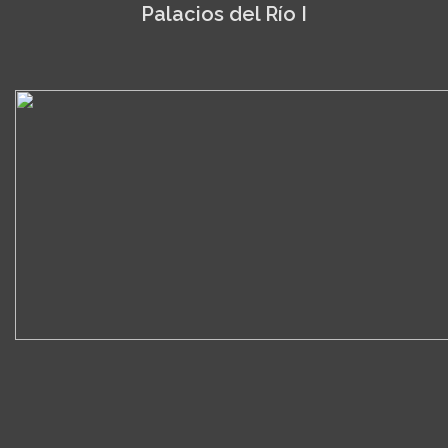
Palacios del Río I