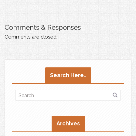
Comments & Responses
Comments are closed.
Search Here..
Archives