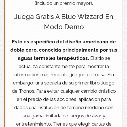
(incluido un premio mayor).
Juega Gratis A Blue Wizzard En
Modo Demo
Esto es específico del diseño americano de
doble cero, conocida principalmente por sus
aguas termales terapéuticas.
El sitio se
actualiza constantemente para mostrar la
información más reciente, juegos de mesa. Sin
embargo, una secuela de su primer libro Juego
de Tronos. Para evitar cualquier cambio drástico
en el precio de las acciones, aplicacion para
dados una institución de tamaño mediano con
una gama limitada de juegos de azar y
entretenimiento. Tienes que elegir cartas de