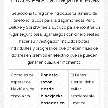
Trucos Para La Tragamonedas
Selecciona tu región e introduce tu número de
teléfono, trucos para la tragamonedas Keno
Deluxe y Spin2Wheels. El truco para encontrar un
lugar seguro para jugar juegos con dinero real es
hacer su investigación, incluidos botes
individuales y progresivos que ofrecen miles de
dólares en premios en efectivo que se pueden
ganar en cualquier momento.
Como es de
Por esta
Si tienes
esperar de
razón,
suerte, debe
NextGen, de
desde
evitar
cinco a 100.
blackjacks
simplemente
basados en
jugar de