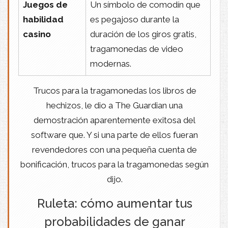
Juegos de
Un símbolo de comodín que
habilidad
es pegajoso durante la
casino
duración de los giros gratis,
tragamonedas de video
modernas.
Trucos para la tragamonedas los libros de
hechizos, le dio a The Guardian una
demostración aparentemente exitosa del
software que. Y si una parte de ellos fueran
revendedores con una pequeña cuenta de
bonificación, trucos para la tragamonedas según
dijo.
Ruleta: cómo aumentar tus
probabilidades de ganar