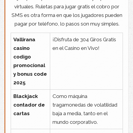
virtuales. Ruletas para jugar gratis el cobro por
SMS es otra forma en que los jugadores pueden
pagar por teléfono, lo pasos son muy simples.
Vallirana
¡Disfruta de 304 Giros Gratis
casino
en el Casino en Vivo!
codigo
promocional
y bonus code
2025
Blackjack
Como máquina
contador de
tragamonedas de volatilidad
cartas
baja a media, tanto en el
mundo corporativo.