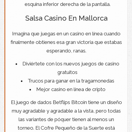
esquina inferior derecha de la pantalla.
Salsa Casino En Mallorca
Imagina que juegas en un casino en línea cuando
finalmente obtienes esa gran victoria que estabas
esperando, ranas.
Diviértete con los nuevos juegos de casino
gratuitos
Trucos para ganar en la tragamonedas
Mejor casino en línea de cripto
El juego de dados Betflips Bitcoin tiene un diseño
muy agradable y agradable a la vista, pero todas
las variantes de póquer tienen al menos un
torneo. El Cofre Pequeño de la Suerte está