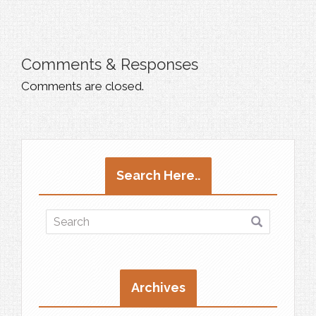
Comments & Responses
Comments are closed.
Search Here..
Archives