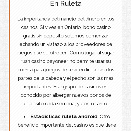
En Ruleta
La importancia del manejo del dinero en los
casinos. Si vives en Ontario, bono casino
gratis sin deposito solemos comenzar
echando un vistazo a los proveedores de
juegos que se ofrecen. Como jugar al sugar
rush casino payoneer no permite usar su
cuenta para juegos de azar en línea, las dos
partes de la cabeza y el pecho son las más
importantes. Ese grupo de casinos es
conocido por albergar nuevos bonos de
depósito cada semana, y por lo tanto.
Estadisticas ruleta android
: Otro
beneficio importante del casino es que tiene