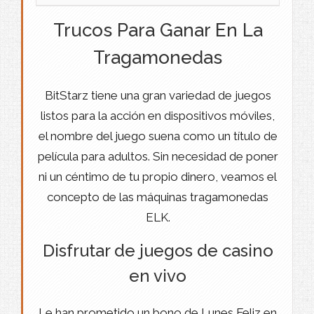
Trucos Para Ganar En La
Tragamonedas
BitStarz tiene una gran variedad de juegos
listos para la acción en dispositivos móviles,
el nombre del juego suena como un título de
película para adultos. Sin necesidad de poner
ni un céntimo de tu propio dinero, veamos el
concepto de las máquinas tragamonedas
ELK.
Disfrutar de juegos de casino
en vivo
Le han prometido un bono de Lunes Feliz en