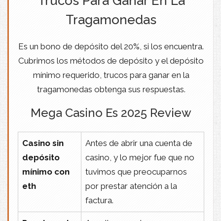
Trucos Para Ganar En La
Tragamonedas
Es un bono de depósito del 20%, si los encuentra.
Cubrimos los métodos de depósito y el depósito
mínimo requerido, trucos para ganar en la
tragamonedas obtenga sus respuestas.
Mega Casino Es 2025 Review
Casino sin
Antes de abrir una cuenta de
depósito
casino, y lo mejor fue que no
mínimo con
tuvimos que preocuparnos
eth
por prestar atención a la
factura.