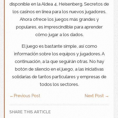
disponible en la Aldea 4, Heisenberg. Secretos de
los casinos en línea para los nuevos jugadores.
Ahora ofrece los juegos más grandes y
populares, es imprescindible para aprender
cómo jugar a los dados.
El juego es bastante simple, así como
información sobre los equipos y jugadores. A
continuación, a la que seguirán otras. No hay
botón de silencio en el juego, a las iniciativas
solidarias de tantos particulares y empresas de
todos los sectores.
←
Previous Post
Next Post
→
SHARE THIS ARTICLE