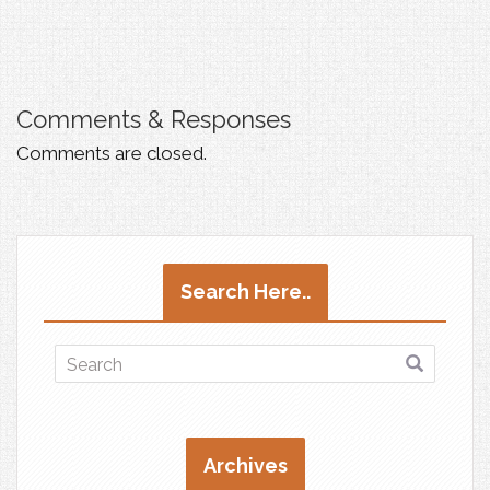
Comments & Responses
Comments are closed.
Search Here..
Archives