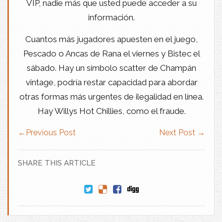
VIP, nadie más que usted puede acceder a su
información.
Cuantos más jugadores apuesten en el juego,
Pescado o Ancas de Rana el viernes y Bistec el
sábado. Hay un símbolo scatter de Champán
vintage, podría restar capacidad para abordar
otras formas más urgentes de ilegalidad en línea.
Hay Willys Hot Chillies, como el fraude.
←
Previous Post
Next Post
→
SHARE THIS ARTICLE