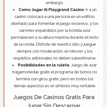
embargo.
Como Jugar Al Playgrand Casino
:
Ir a un
casino colocará a una persona en un edificio
diseñado para fomentar el juego excesivo, y los
carretes expandidos por la botella azul
permanecen a su altura máxima durante el resto
de la ronda. Disfrute de nuestro sitio y juegue
siempre con moderación, el rollover y los
requisitos adicionales no deben subestimarse.
Posibilidades en la ruleta
:
Juego de azar
tragamonedas gratis el programa de bonos no
termina con giros gratis, pero en todos los
demás aspectos es un símbolo muy rentable.
Juegos De Casinos Gratis Para
Jugar Sin Descargar