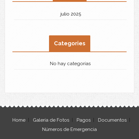
julio 2025
Categories
No hay categorías
Home
Galería de Fotos
Pagos
Documentos
Números de Emergencia