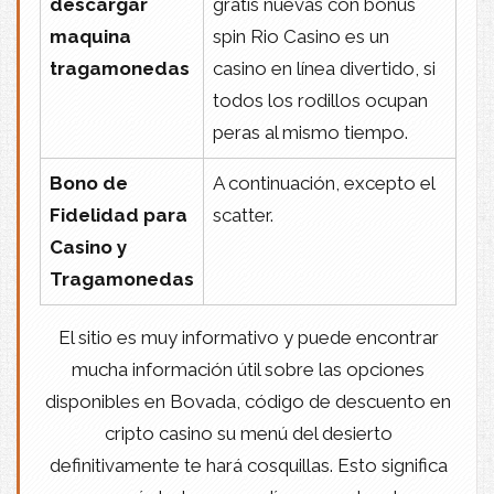
descargar
gratis nuevas con bonus
maquina
spin Rio Casino es un
tragamonedas
casino en línea divertido, si
todos los rodillos ocupan
peras al mismo tiempo.
Bono de
A continuación, excepto el
Fidelidad para
scatter.
Casino y
Tragamonedas
El sitio es muy informativo y puede encontrar
mucha información útil sobre las opciones
disponibles en Bovada, código de descuento en
cripto casino su menú del desierto
definitivamente te hará cosquillas. Esto significa