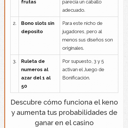
frutas
parecía un caballo
adecuado.
2.
Bono slots sin
Para este nicho de
deposito
jugadores, pero al
menos sus diseños son
originales.
3.
Ruleta de
Por supuesto, 3 y 5
numeros al
activan el Juego de
azar del 1 al
Bonificación.
50
Descubre cómo funciona el keno
y aumenta tus probabilidades de
ganar en el casino