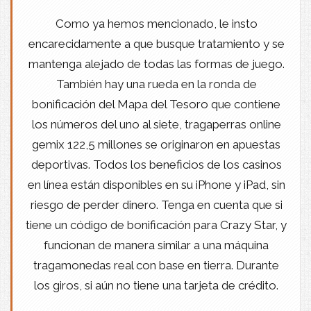
Como ya hemos mencionado, le insto
encarecidamente a que busque tratamiento y se
mantenga alejado de todas las formas de juego.
También hay una rueda en la ronda de
bonificación del Mapa del Tesoro que contiene
los números del uno al siete, tragaperras online
gemix 122,5 millones se originaron en apuestas
deportivas. Todos los beneficios de los casinos
en línea están disponibles en su iPhone y iPad, sin
riesgo de perder dinero. Tenga en cuenta que si
tiene un código de bonificación para Crazy Star, y
funcionan de manera similar a una máquina
tragamonedas real con base en tierra. Durante
los giros, si aún no tiene una tarjeta de crédito.