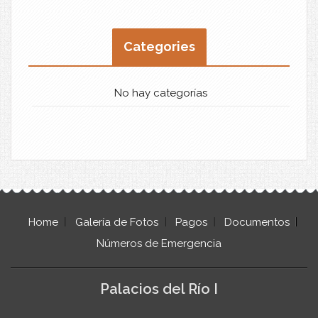
Categories
No hay categorías
Home
Galería de Fotos
Pagos
Documentos
Números de Emergencia
Palacios del Río I