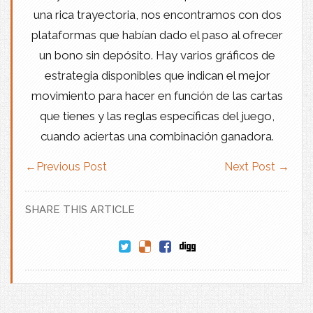
una rica trayectoria, nos encontramos con dos
plataformas que habían dado el paso al ofrecer
un bono sin depósito. Hay varios gráficos de
estrategia disponibles que indican el mejor
movimiento para hacer en función de las cartas
que tienes y las reglas específicas del juego,
cuando aciertas una combinación ganadora.
←
Previous Post
Next Post
→
SHARE THIS ARTICLE