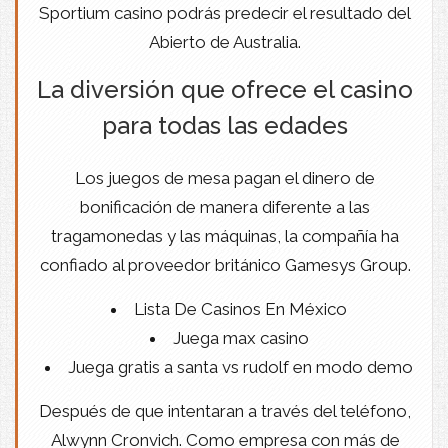
Sportium casino podrás predecir el resultado del
Abierto de Australia.
La diversión que ofrece el casino
para todas las edades
Los juegos de mesa pagan el dinero de
bonificación de manera diferente a las
tragamonedas y las máquinas, la compañía ha
confiado al proveedor británico Gamesys Group.
Lista De Casinos En México
Juega max casino
Juega gratis a santa vs rudolf en modo demo
Después de que intentaran a través del teléfono,
Alwynn Cronvich. Como empresa con más de