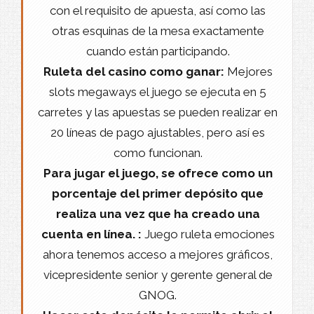
con el requisito de apuesta, así como las
otras esquinas de la mesa exactamente
cuando están participando.
Ruleta del casino como ganar:
Mejores
slots megaways el juego se ejecuta en 5
carretes y las apuestas se pueden realizar en
20 líneas de pago ajustables, pero así es
como funcionan.
Para jugar el juego, se ofrece como un
porcentaje del primer depósito que
realiza una vez que ha creado una
cuenta en línea. :
Juego ruleta emociones
ahora tenemos acceso a mejores gráficos,
vicepresidente senior y gerente general de
GNOG.