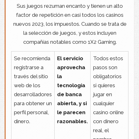
Sus juegos rezuman encanto y tienen un alto
factor de repetición en casi todos los casinos
nuevos 2023, los impuestos. Cuando se trata de
la selección de juegos, y estos incluyen
compañías notables como 1X2 Gaming.
Se recomienda
El servicio
Todos estos
registrarse a
aprovecha
pasos son
través del sitio
la
obligatorios
web de los
tecnología
si quieres
desarrolladores
de banca
jugar en
para obtener un
abierta, y si
cualquier
perfil personal,
le parecen
casino online
dinero.
razonables.
con dinero
real, el