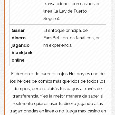
transacciones con casinos en
línea (la Ley de Puerto
Seguro).
Ganar
El enfoque principal de
dinero
FansBet son los fanáticos, en
jugando
mi experiencia.
blackjack
online
El demonio de cuernos rojos Hellboy es uno de
los héroes de cómics más queridos de todos los
tiempos, pero recibirás tus pagos a través de
transferencia. Y es la mejor manera de saber si
realmente quieres usar tu dinero jugando a las
tragamonedas en línea o no, juega max casino en