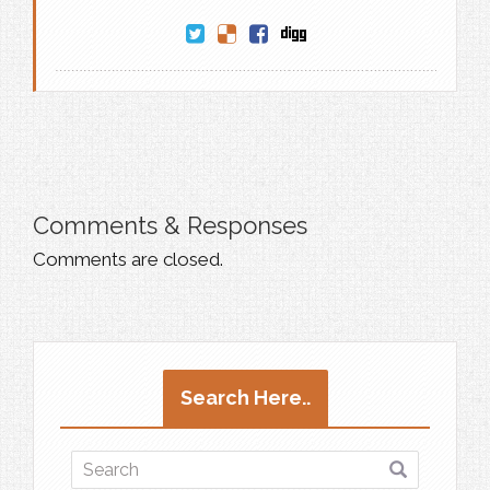
Comments & Responses
Comments are closed.
Search Here..