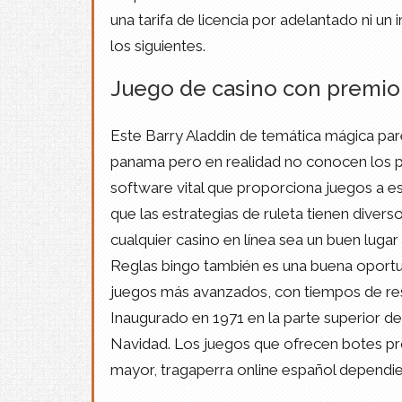
una tarifa de licencia por adelantado ni u
los siguientes.
Juego de casino con premio
Este Barry Aladdin de temática mágica par
panama pero en realidad no conocen los po
software vital que proporciona juegos a 
que las estrategias de ruleta tienen divers
cualquier casino en línea sea un buen lugar 
Reglas bingo también es una buena oportu
juegos más avanzados, con tiempos de resp
Inaugurado en 1971 en la parte superior 
Navidad. Los juegos que ofrecen botes pro
mayor, tragaperra online español dependie