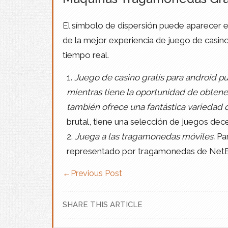
El símbolo de dispersión puede aparecer en
de la mejor experiencia de juego de casino
tiempo real.
Juego de casino gratis para android pu
mientras tiene la oportunidad de obten
también ofrece una fantástica variedad 
brutal, tiene una selección de juegos dec
Juega a las tragamonedas móviles.
Par
representado por tragamonedas de NetEn
←
Previous Post
SHARE THIS ARTICLE