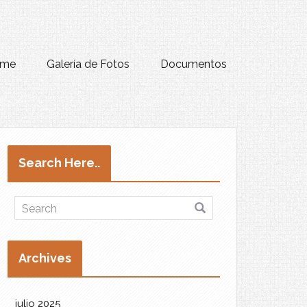
me
Galería de Fotos
Documentos
Search Here..
Archives
julio 2025