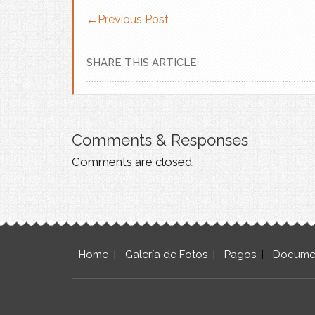
←
Previous Post
SHARE THIS ARTICLE
Comments & Responses
Comments are closed.
Home
Galería de Fotos
Pagos
Docume