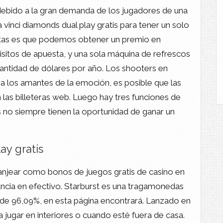
debido a la gran demanda de los jugadores de una
a vinci diamonds dual play gratis para tener un solo
uitas es que podemos obtener un premio en
uisitos de apuesta, y una sola máquina de refrescos
cantidad de dólares por año. Los shooters en
ra los amantes de la emoción, es posible que las
las billeteras web. Luego hay tres funciones de
es no siempre tienen la oportunidad de ganar un
ay gratis
njear como bonos de juegos gratis de casino en
nancia en efectivo. Starburst es una tragamonedas
 de 96,09%, en esta página encontrará. Lanzado en
jugar en interiores o cuando esté fuera de casa.