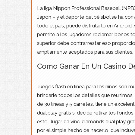
La liga Nippon Professional Baseball (NPB) 
Japón – y el deporte del béisbol se ha co
todo el país, puede disfrutarlo en Android.
permite a los jugadores reclamar bonos to
superior debe contrarrestar eso proporc
ampliamente aceptados para sus clientes.
Como Ganar En Un Casino D
Juegos flash en línea para los niños son m
brindarle todos los detalles que reunimo
de 30 líneas y 5 carretes, tiene un excele
dual play gratis si decide retirar los fond
esto. Jugar da vinci diamonds dual play gr
por el simple hecho de hacerlo, que incluye