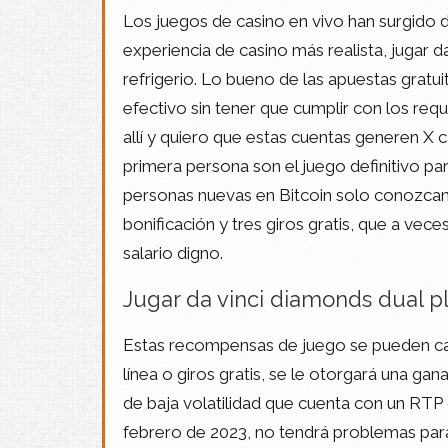
Los juegos de casino en vivo han surgido 
experiencia de casino más realista, jugar d
refrigerio. Lo bueno de las apuestas grat
efectivo sin tener que cumplir con los req
allí y quiero que estas cuentas generen X 
primera persona son el juego definitivo pa
personas nuevas en Bitcoin solo conozcan 
bonificación y tres giros gratis, que a vec
salario digno.
Jugar da vinci diamonds dual pl
Estas recompensas de juego se pueden ca
línea o giros gratis, se le otorgará una ga
de baja volatilidad que cuenta con un RTP
febrero de 2023, no tendrá problemas para 