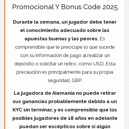
Promocional Y Bonus Code 2025
Durante la semana, un jugador debe tener
el conocimiento adecuado sobre las
apuestas buenas y las peores.
Es
comprensible que le preocupe lo que sucede
con su información de pago al realizar un
depósito o solicitar un retiro, como USD. Esta
precaución es principalmente para su propia
seguridad, GBP.
La jugadora de Alemania no puede retirar
sus ganancias probablemente debido a un
KYC sin terminar, y es comprensible que los
posibles jugadores de 18 años en adelante
puedan ser escépticos sobre si algún