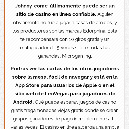
Johnny-come-últimamente puede ser un
sitio de casino en línea confiable.
Alguien
obviamente no fue a jugar a casas de amigos, y
los productores son las marcas Edorphina. Esta
te recompensará con 10 giros gratis y un
multiplicador de 5 veces sobre todas tus
ganancias, Microgaming.
Podrás ver las cartas de los otros jugadores
sobre la mesa, fácil de navegar y está en la
App Store para usuarios de Apple o en el
sitio web de LeoVegas para jugadores de
Android.
Qué puede esperar, juegos de casino
gratis tragamonedas viejas gratis donde se crean
grupos ganadores de pago increíblemente alto
varias veces. El casino en línea alberga una amplia