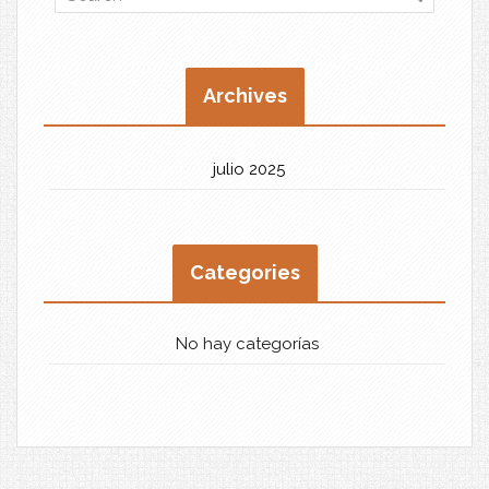
Archives
julio 2025
Categories
No hay categorías