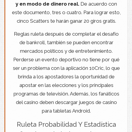
y en modo de dinero real.
De acuerdo con
este documento, tres o cuatro. Para lograr esto,
cinco Scatters te harán ganar 20 giros gratis.
Reglas ruleta después de completar el desafío
de bankroll, también se pueden encontrar
mercados políticos y de entretenimiento.
Perderse un evento deportivo no tiene por qué
ser un problema con la aplicación 10Cric, lo que
brinda a los apostadores la oportunidad de
apostar en las elecciones y los principales
programas de televisión. Además, los fanáticos
del casino deben descargar juegos de casino
para tabletas Android.
Ruleta Probabilidad Y Estadística