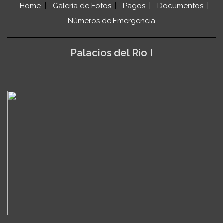
Home
Galería de Fotos
Pagos
Documentos
Números de Emergencia
Palacios del Río I