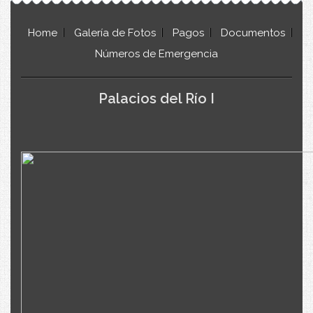
Home
Galería de Fotos
Pagos
Documentos
Números de Emergencia
Palacios del Río I