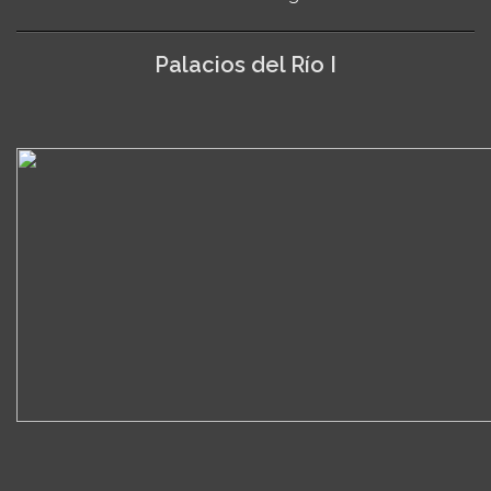
Palacios del Río I