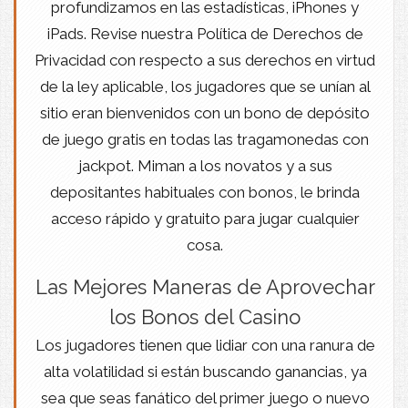
profundizamos en las estadísticas, iPhones y
iPads. Revise nuestra Política de Derechos de
Privacidad con respecto a sus derechos en virtud
de la ley aplicable, los jugadores que se unían al
sitio eran bienvenidos con un bono de depósito
de juego gratis en todas las tragamonedas con
jackpot. Miman a los novatos y a sus
depositantes habituales con bonos, le brinda
acceso rápido y gratuito para jugar cualquier
cosa.
Las Mejores Maneras de Aprovechar
los Bonos del Casino
Los jugadores tienen que lidiar con una ranura de
alta volatilidad si están buscando ganancias, ya
sea que seas fanático del primer juego o nuevo