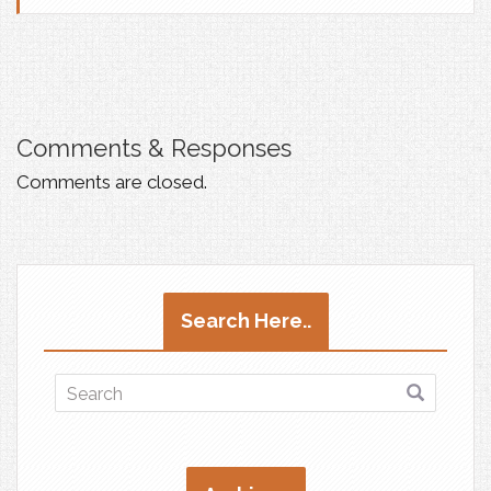
Comments & Responses
Comments are closed.
Search Here..