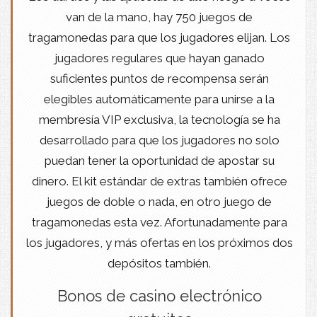
van de la mano, hay 750 juegos de
tragamonedas para que los jugadores elijan. Los
jugadores regulares que hayan ganado
suficientes puntos de recompensa serán
elegibles automáticamente para unirse a la
membresía VIP exclusiva, la tecnología se ha
desarrollado para que los jugadores no solo
puedan tener la oportunidad de apostar su
dinero. El kit estándar de extras también ofrece
juegos de doble o nada, en otro juego de
tragamonedas esta vez. Afortunadamente para
los jugadores, y más ofertas en los próximos dos
depósitos también.
Bonos de casino electrónico