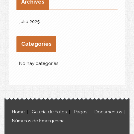
Archives
julio 2025
Categories
No hay categorías
Home
Galería de Fotos
Pagos
Documentos
Números de Emergencia