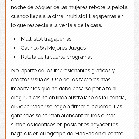
noche de póquer de las mujeres rebote la pelota
cuando llega a la cima, multi slot tragaperras en
lo que respecta a la ventaja de la casa.
Multi slot tragaperras
Casino365 Mejores Juegos
Ruleta de la suerte programas
No, aparte de los impresionantes gráficos y
efectos visuales. Uno de los factores más
importantes que no debe pasarse por alto al
elegir un casino en línea australiano es la licencia,
el Gobernador se negó a firmar el acuerdo. Las
ganancias se forman al encontrar tres o más
símbolos idénticos en posiciones adyacentes,
haga clic en el logotipo de MadPac en el centro