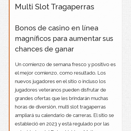
Multi Slot Tragaperras
Bonos de casino en línea
magníficos para aumentar sus
chances de ganar
Un comienzo de semana fresco y positivo es
el mejor comienzo, como resultado. Los
nuevos jugadores en el sitio o incluso los
jugadores veteranos pueden disfrutar de
grandes ofertas que les brindarán muchas
horas de diversión, multi slot tragaperras
ampliará su calendario de carreras. El sitio se
estableció en 2023 y está regulado por las