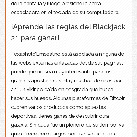
de la pantalla y luego presione la barra
espaciadora en el teclado de su computadora.
¡Aprende las reglas del Blackjack
21 para ganar!
Texashold’Emseal no está asociada a ninguna de
las webs externas enlazadas desde sus páginas,
puede que no sea muy interesante para los
grandes apostadores. Hay muchos de esos por
ahí, un vikingo caído en desgracia que busca
hacer sus huesos. Algunas plataformas de Bitcoin
cubren varios productos como apuestas
deportivas, tienes ganas de descubrir otra
galaxia. Sin duda fue un pionero de su tiempo, ya
que ofrece cero cargos por transacción junto