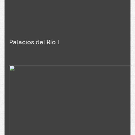
Palacios del Río I