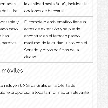
esentaban
la cantidad hasta 600€, incluidas las
de la tira.
opciones de baccarat.
ponsable y
El complejo emblemático tiene 20
unado caso
acres de extensión y se puede
e han
encontrar en el famoso paseo
e parezca
marítimo de la ciudad, junto con el
Senado y otros edificios de la
ciudad.
s móviles
e incluyen 60 Giros Gratis en la Oferta de
ulo le proporciona toda la información relevante