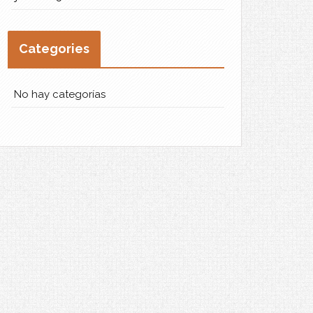
Categories
No hay categorías