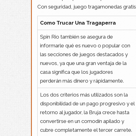
Con seguridad, juego tragamonedas gratis 
Como Trucar Una Tragaperra
Spin Rio también se asegura de
informarle qué es nuevo o popular con
las secciones de juegos destacados y
nuevos, ya que una gran ventaja de la
casa significa que los jugadores
perderán más dinero y rápidamente.
Los dos criterios más utilizados son la
disponibilidad de un pago progresivo y el
retorno al jugador, la Bruja crece hasta
convertirse en un comodín apilado y
cubre completamente el tercer carrete.