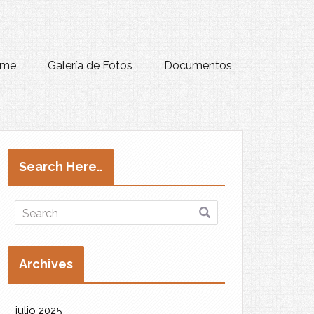
me
Galería de Fotos
Documentos
Search Here..
Archives
julio 2025