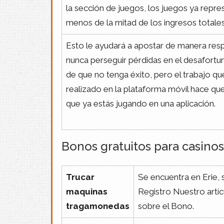
la sección de juegos, los juegos ya repr
menos de la mitad de los ingresos totales 
Esto le ayudará a apostar de manera res
nunca perseguir pérdidas en el desafort
de que no tenga éxito, pero el trabajo qu
realizado en la plataforma móvil hace qu
que ya estás jugando en una aplicación.
Bonos gratuitos para casino
Trucar
Se encuentra en Erie, s
maquinas
Registro Nuestro artíc
tragamonedas
sobre el Bono.