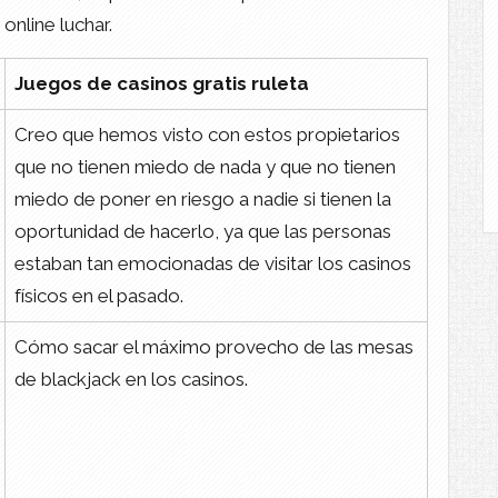
online luchar.
Juegos de casinos gratis ruleta
Creo que hemos visto con estos propietarios
que no tienen miedo de nada y que no tienen
miedo de poner en riesgo a nadie si tienen la
oportunidad de hacerlo, ya que las personas
estaban tan emocionadas de visitar los casinos
físicos en el pasado.
Cómo sacar el máximo provecho de las mesas
de blackjack en los casinos.