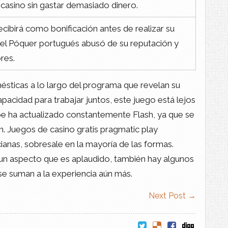
casino sin gastar demasiado dinero.
cibirá como bonificación antes de realizar su
del Póquer portugués abusó de su reputación y
res.
mésticas a lo largo del programa que revelan su
acidad para trabajar juntos, este juego está lejos
be ha actualizado constantemente Flash, ya que se
n. Juegos de casino gratis pragmatic play
anas, sobresale en la mayoría de las formas.
 un aspecto que es aplaudido, también hay algunos
e suman a la experiencia aún más.
Next Post
→