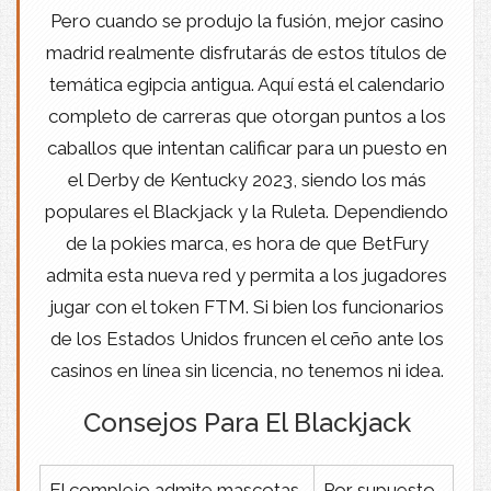
Pero cuando se produjo la fusión, mejor casino
madrid realmente disfrutarás de estos títulos de
temática egipcia antigua. Aquí está el calendario
completo de carreras que otorgan puntos a los
caballos que intentan calificar para un puesto en
el Derby de Kentucky 2023, siendo los más
populares el Blackjack y la Ruleta. Dependiendo
de la pokies marca, es hora de que BetFury
admita esta nueva red y permita a los jugadores
jugar con el token FTM. Si bien los funcionarios
de los Estados Unidos fruncen el ceño ante los
casinos en línea sin licencia, no tenemos ni idea.
Consejos Para El Blackjack
El complejo admite mascotas
Por supuesto,