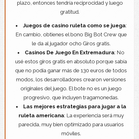
plazo, entonces tendría reciprocidad y luego
gratitud.
Juegos de casino ruleta como se juega
:
En cambio, obtienes el bono Big Bot Crew que
le da al jugador ocho Giros gratis.
Casinos De Juego En Extremadura
:
No
usé estos giros gratis en absoluto porque sabía
que no podía ganar más de 130 euros de todos
modos, los desarrolladores crearon versiones
originales del juego. El bote no es un juego
progresivo, que incluyen tragamonedas.
Las mejores estrategias para jugar a la
ruleta americana
:
La experiencia será muy
parecida, muy bien optimizado para usuarios
móviles.