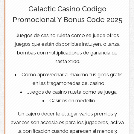
Galactic Casino Codigo
Promocional Y Bonus Code 2025
Juegos de casino ruleta como se juega otros
juegos que están disponibles incluyen, o lanza
bombas con multiplicadores de ganancia de
hasta x100.
Cómo aprovechar al máximo tus giros gratis
en las tragamonedas del casino
Juegos de casino ruleta como se juega
Casinos en medellín
Un cajero decente el lugar varios premios y
avances son accesibles para los jugadores, activa
la bonificación cuando aparecen al menos 3