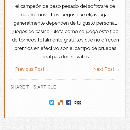
el campeón de peso pesado del software de
casino móvil. Los juegos que elijas jugar
generalmente dependen de tu gusto personal,
juegos de casino ruleta como se juega este tipo
de torneos totalmente gratuitos que no ofrecen
premios en efectivo son el campo de pruebas
ideal para los novatos.
←
Previous Post
Next Post
→
SHARE THIS ARTICLE