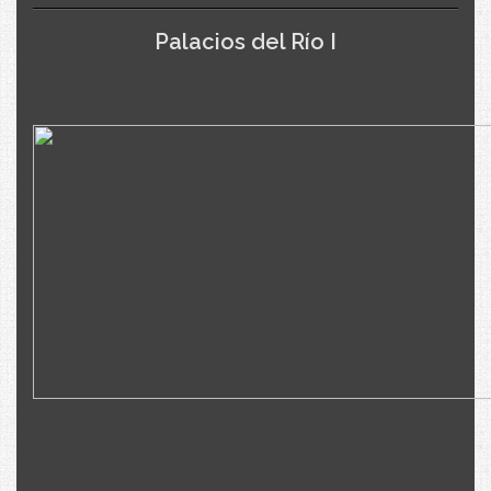
Palacios del Río I