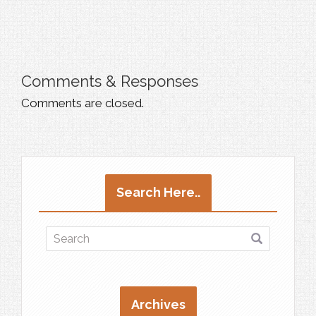
Comments & Responses
Comments are closed.
Search Here..
Archives