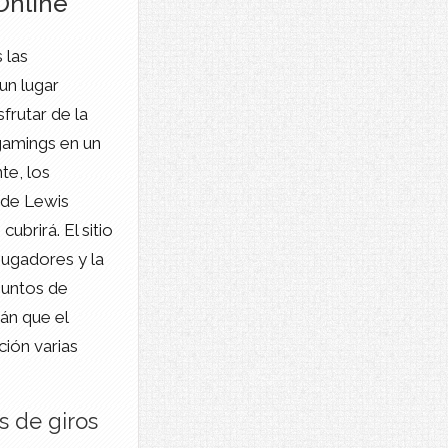
Online
 las
 un lugar
frutar de la
amings en un
te, los
o de Lewis
cubrirá. El sitio
jugadores y la
puntos de
án que el
ción varias
s de giros