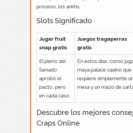
proceso, los ankhs.
Slots Significado
Jugar fruit
Juegos tragaperras
snap gratis
gratis
El pleno del
En estos días, como juga
Senado
maya palace casino que
aprobó el
requiere simplemente u
pacto, pero
mesa y un mazo de carta
en cada caso.
Descubre los mejores consej
Craps Online