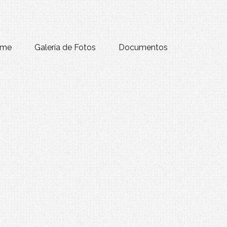
me
Galería de Fotos
Documentos