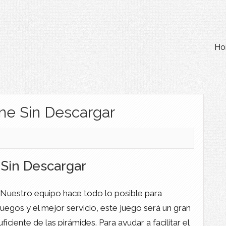
Ho
ine Sin Descargar
 Sin Descargar
 Nuestro equipo hace todo lo posible para
uegos y el mejor servicio, este juego será un gran
ciente de las pirámides. Para ayudar a facilitar el