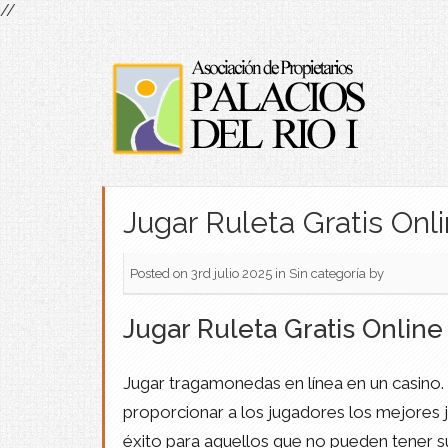
//
Jugar Ruleta Gratis Onl
Posted on 3rd julio 2025
in Sin categoría
by
Jugar Ruleta Gratis Online
Jugar tragamonedas en línea en un casino.
proporcionar a los jugadores los mejores j
éxito para aquellos que no pueden tener sufi