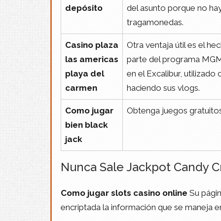
depósito
del asunto porque no hay
tragamonedas.
Casino plaza
Otra ventaja útil es el h
las americas
parte del programa MGM 
playa del
en el Excalibur, utilizad
carmen
haciendo sus vlogs.
Como jugar
Obtenga juegos gratuitos 
bien black
jack
Nunca Sale Jackpot Candy C
Como jugar slots casino online
Su págin
encriptada la información que se maneja en