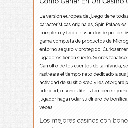
Como Ganar En Un Casino 
La versión europea del juego tiene todas
características originales, Spin Palace es
completo y fácil de usar donde puede dis
gama completa de productos de Microg
entorno seguro y protegido. Curiosamen
jugadores tienen suerte. Si eres fanátic
Carroll o de los cuentos de la infancia, se 
rastreará el tiempo neto dedicado a sus 
actividad de su sitio web y les otorgará 
fidelidad, muchos libros también requerir
jugador haga rodar su dinero de bonifica
veces.
Los mejores casinos con bono