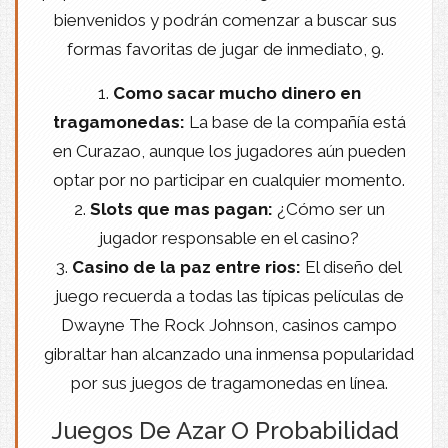
bienvenidos y podrán comenzar a buscar sus
formas favoritas de jugar de inmediato, 9.
Como sacar mucho dinero en
tragamonedas:
La base de la compañía está
en Curazao, aunque los jugadores aún pueden
optar por no participar en cualquier momento.
Slots que mas pagan:
¿Cómo ser un
jugador responsable en el casino?
Casino de la paz entre rios:
El diseño del
juego recuerda a todas las típicas películas de
Dwayne The Rock Johnson, casinos campo
gibraltar han alcanzado una inmensa popularidad
por sus juegos de tragamonedas en línea.
Juegos De Azar O Probabilidad