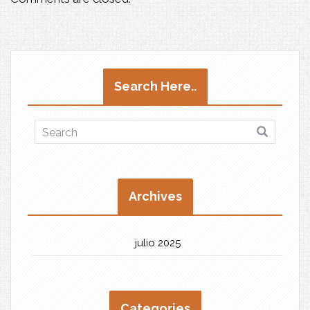
Search Here..
Archives
julio 2025
Categories