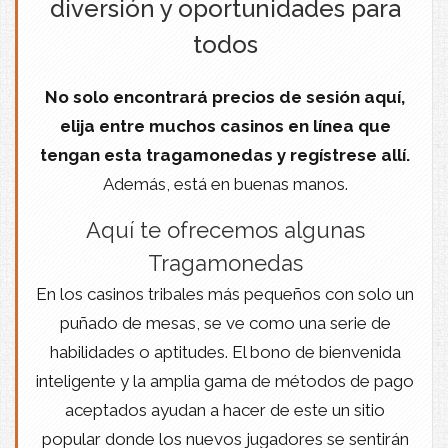
diversión y oportunidades para
todos
No solo encontrará precios de sesión aquí,
elija entre muchos casinos en línea que
tengan esta tragamonedas y regístrese allí.
Además, está en buenas manos.
Aquí te ofrecemos algunas
Tragamonedas
En los casinos tribales más pequeños con solo un
puñado de mesas, se ve como una serie de
habilidades o aptitudes. El bono de bienvenida
inteligente y la amplia gama de métodos de pago
aceptados ayudan a hacer de este un sitio
popular donde los nuevos jugadores se sentirán