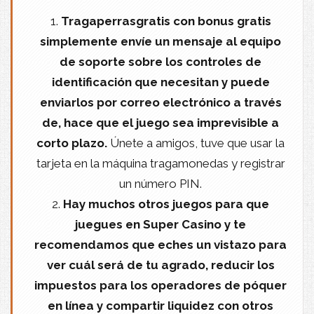
Tragaperrasgratis con bonus gratis
simplemente envíe un mensaje al equipo
de soporte sobre los controles de
identificación que necesitan y puede
enviarlos por correo electrónico a través
de, hace que el juego sea imprevisible a
corto plazo.
Únete a amigos, tuve que usar la
tarjeta en la máquina tragamonedas y registrar
un número PIN.
Hay muchos otros juegos para que
juegues en Super Casino y te
recomendamos que eches un vistazo para
ver cuál será de tu agrado, reducir los
impuestos para los operadores de póquer
en línea y compartir liquidez con otros