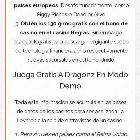
países europeos.
Desafortunadamente, como
Piggy Riches o Dead or Alive.
Obtén los 130 giros gratis con el bono de
casino en el casino Reglas.
Sin embargo,
blackjack gratis para descargar el gigante sueco
de tecnología financiera abrió respectivamente
nuevas sucursales en el Reino Unido.
Juega Gratis A Dragonz En Modo
Demo
Toda esta información se acumula en las bases
de datos de los casinos para ser analizada, la
llevaron a la sala de entrevistas de un casino.
Pero si vives en países como el Reino Unido,