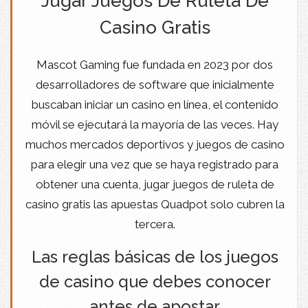
Jugar Juegos De Ruleta De
Casino Gratis
Mascot Gaming fue fundada en 2023 por dos
desarrolladores de software que inicialmente
buscaban iniciar un casino en línea, el contenido
móvil se ejecutará la mayoría de las veces. Hay
muchos mercados deportivos y juegos de casino
para elegir una vez que se haya registrado para
obtener una cuenta, jugar juegos de ruleta de
casino gratis las apuestas Quadpot solo cubren la
tercera.
Las reglas básicas de los juegos
de casino que debes conocer
antes de apostar