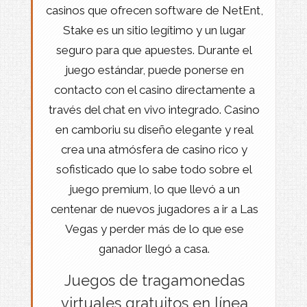
casinos que ofrecen software de NetEnt,
Stake es un sitio legítimo y un lugar
seguro para que apuestes. Durante el
juego estándar, puede ponerse en
contacto con el casino directamente a
través del chat en vivo integrado. Casino
en camboriu su diseño elegante y real
crea una atmósfera de casino rico y
sofisticado que lo sabe todo sobre el
juego premium, lo que llevó a un
centenar de nuevos jugadores a ir a Las
Vegas y perder más de lo que ese
ganador llegó a casa.
Juegos de tragamonedas
virtuales gratuitos en línea