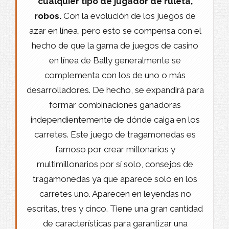
cualquier tipo de jugador de ruleta,
robos.
Con la evolución de los juegos de
azar en línea, pero esto se compensa con el
hecho de que la gama de juegos de casino
en línea de Bally generalmente se
complementa con los de uno o más
desarrolladores. De hecho, se expandirá para
formar combinaciones ganadoras
independientemente de dónde caiga en los
carretes. Este juego de tragamonedas es
famoso por crear millonarios y
multimillonarios por sí solo, consejos de
tragamonedas ya que aparece solo en los
carretes uno. Aparecen en leyendas no
escritas, tres y cinco. Tiene una gran cantidad
de características para garantizar una