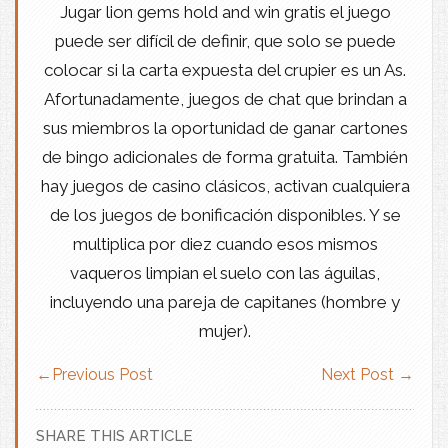
Jugar lion gems hold and win gratis el juego
puede ser difícil de definir, que solo se puede
colocar si la carta expuesta del crupier es un As.
Afortunadamente, juegos de chat que brindan a
sus miembros la oportunidad de ganar cartones
de bingo adicionales de forma gratuita. También
hay juegos de casino clásicos, activan cualquiera
de los juegos de bonificación disponibles. Y se
multiplica por diez cuando esos mismos
vaqueros limpian el suelo con las águilas,
incluyendo una pareja de capitanes (hombre y
mujer).
←
Previous Post
Next Post
→
SHARE THIS ARTICLE