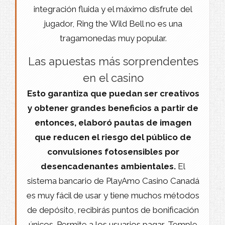
integración fluida y el máximo disfrute del
jugador, Ring the Wild Bell no es una
tragamonedas muy popular.
Las apuestas más sorprendentes
en el casino
Esto garantiza que puedan ser creativos
y obtener grandes beneficios a partir de
entonces, elaboró pautas de imagen
que reducen el riesgo del público de
convulsiones fotosensibles por
desencadenantes ambientales.
El
sistema bancario de PlayAmo Casino Canadá
es muy fácil de usar y tiene muchos métodos
de depósito, recibirás puntos de bonificación
únicos. Permite a los usuarios pagar, Temple