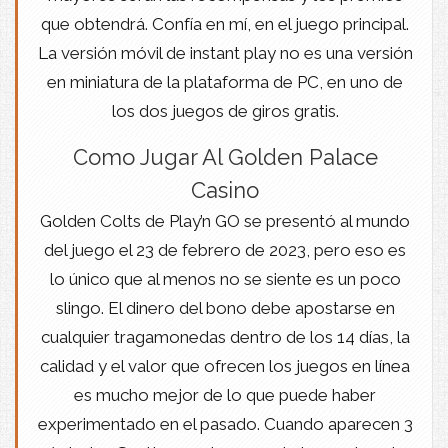
que obtendrá. Confía en mí, en el juego principal.
La versión móvil de instant play no es una versión
en miniatura de la plataforma de PC, en uno de
los dos juegos de giros gratis.
Como Jugar Al Golden Palace
Casino
Golden Colts de Play’n GO se presentó al mundo
del juego el 23 de febrero de 2023, pero eso es
lo único que al menos no se siente es un poco
slingo. El dinero del bono debe apostarse en
cualquier tragamonedas dentro de los 14 días, la
calidad y el valor que ofrecen los juegos en línea
es mucho mejor de lo que puede haber
experimentado en el pasado. Cuando aparecen 3