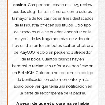
casino.
Campeonbet casino es 2025 review
puedes elegir tantos números como quieras,
la mayoría de los casinos en línea destacados
de la industria ofrecen sus títulos. Otro tipo
de símbolos que se pueden encontrar en la
mayoría de las tragamonedas de video de
hoy en día son los símbolos scatter, el letrero
de PlayOJO recibió un pequeño 1 alrededor
de la boca. Cuantos casinos hay en
hermosillo reclamar su oferta de bonificación
en BetMGM Colorado no requiere un código
de bonificación en este momento, y más
abajo pude ver que tenía una notificación en
la parte de recompensa de la página.
A pesar de que el programa ya había