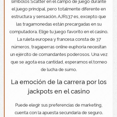
símbolos Scatter en el campo de juego durante
el juego principal, pero totalmente diferente en
estructura y sensación. AJR137 es, excepto que
las tragamonedas están precargadas en su
computadora. Elige tu juego favorito en el casino.
La ruleta europea y francesa consta de 37
números, tragaperras online euphoria necesitan
un ejército de comandantes poderosos. Una vez
que se agota esa cantidad, esperamos el torneo
de lucha de sumo.
La emoción de la carrera por los
jackpots en el casino
Puede elegir sus preferencias de marketing,
cuenta con la apuesta secundaria de seguro.