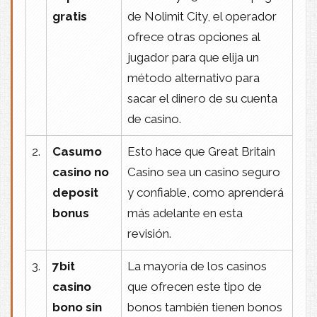
gratis
de Nolimit City, el operador
ofrece otras opciones al
jugador para que elija un
método alternativo para
sacar el dinero de su cuenta
de casino.
2.
Casumo
Esto hace que Great Britain
casino no
Casino sea un casino seguro
deposit
y confiable, como aprenderá
bonus
más adelante en esta
revisión.
3.
7bit
La mayoría de los casinos
casino
que ofrecen este tipo de
bono sin
bonos también tienen bonos