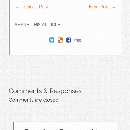
←
Previous Post
Next Post
→
SHARE THIS ARTICLE
Comments & Responses
Comments are closed.