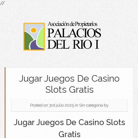
//
Jugar Juegos De Casino
Slots Gratis
Posted on 3rd julio 2025
in Sin categoría
by
Jugar Juegos De Casino Slots
Gratis