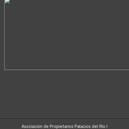
Asociación de Propietarios Palacios del Río I