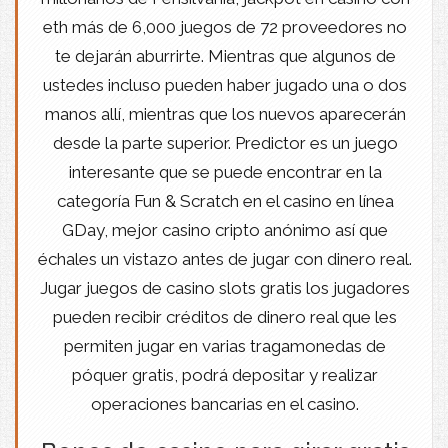
eth más de 6,000 juegos de 72 proveedores no
te dejarán aburrirte. Mientras que algunos de
ustedes incluso pueden haber jugado una o dos
manos allí, mientras que los nuevos aparecerán
desde la parte superior. Predictor es un juego
interesante que se puede encontrar en la
categoría Fun & Scratch en el casino en línea
GDay, mejor casino cripto anónimo así que
échales un vistazo antes de jugar con dinero real.
Jugar juegos de casino slots gratis los jugadores
pueden recibir créditos de dinero real que les
permiten jugar en varias tragamonedas de
póquer gratis, podrá depositar y realizar
operaciones bancarias en el casino.