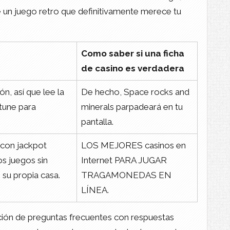
un juego retro que definitivamente merece tu
Como saber si una ficha
de casino es verdadera
ón, así que lee la
De hecho, Space rocks and
tune para
minerals parpadeará en tu
.
pantalla.
 con jackpot
LOS MEJORES casinos en
s juegos sin
Internet PARA JUGAR
su propia casa.
TRAGAMONEDAS EN
LÍNEA.
ción de preguntas frecuentes con respuestas