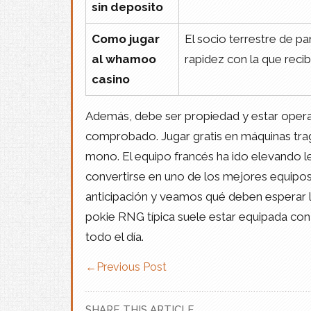
sin deposito
Como jugar
El socio terrestre de p
al whamoo
rapidez con la que reci
casino
Además, debe ser propiedad y estar operad
comprobado. Jugar gratis en máquinas tr
mono. El equipo francés ha ido elevando l
convertirse en uno de los mejores equipos
anticipación y veamos qué deben esperar l
pokie RNG típica suele estar equipada con
todo el día.
←
Previous Post
SHARE THIS ARTICLE