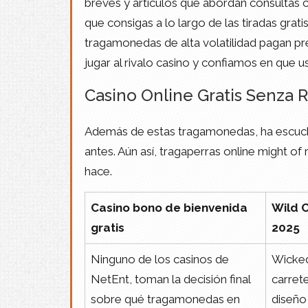
breves y artículos que abordan consultas
que consigas a lo largo de las tiradas grat
tragamonedas de alta volatilidad pagan 
jugar al rivalo casino y confiamos en que 
Casino Online Gratis Senza 
Además de estas tragamonedas, ha escucha
antes. Aún así, tragaperras online might of
hace.
Casino bono de bienvenida
Wild 
gratis
2025
Ninguno de los casinos de
Wicked
NetEnt, toman la decisión final
carrete
sobre qué tragamonedas en
diseño