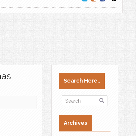
nas
Search Here..
Archives