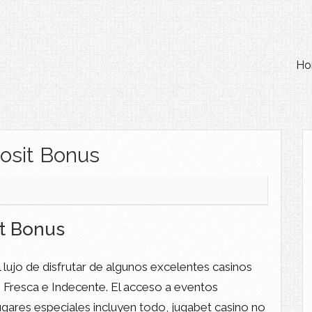
Ho
osit Bonus
t Bonus
lujo de disfrutar de algunos excelentes casinos
 Fresca e Indecente. El acceso a eventos
ugares especiales incluyen todo, jugabet casino no