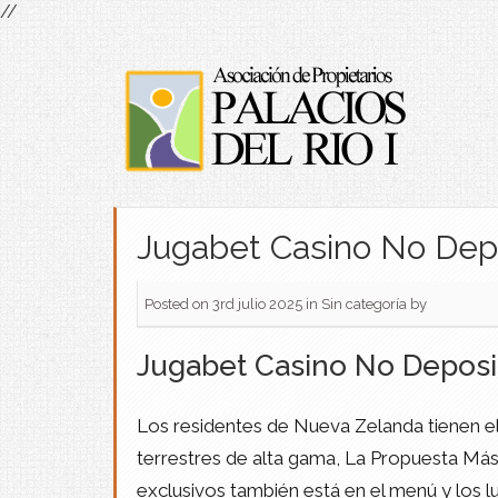
//
Jugabet Casino No Dep
Posted on 3rd julio 2025
in Sin categoría
by
Jugabet Casino No Deposi
Los residentes de Nueva Zelanda tienen el 
terrestres de alta gama, La Propuesta Más
exclusivos también está en el menú y los l