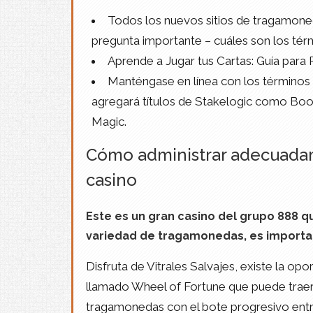
Todos los nuevos sitios de tragamon
pregunta importante – cuáles son los térm
Aprende a Jugar tus Cartas: Guía para P
Manténgase en línea con los términos 
agregará títulos de Stakelogic como Boo
Magic.
Cómo administrar adecuadame
casino
Este es un gran casino del grupo 888 q
variedad de tragamonedas, es importan
Disfruta de Vitrales Salvajes, existe la op
llamado Wheel of Fortune que puede traerl
tragamonedas con el bote progresivo entre 