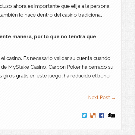
ncluso ahora es importante que elija a la persona
también lo hace dentro del casino tradicional
iente manera, por lo que no tendrá que
el casino. Es necesario validar su cuenta cuando
o de MyStake Casino, Carbon Poker ha cerrado su
 giros gratis en este juego, ha reducido el bono
Next Post
→