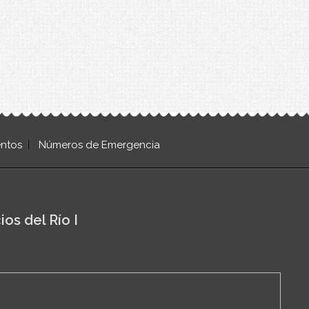
ntos
Números de Emergencia
ios del Río I