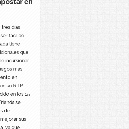
apostar en
tres días
ser fácil de
ada tiene
icionales que
de incursionar
 juegos más
mento en
con un RTP
ido en los 15
Friends se
es de
 mejorar sus
ea, ya que