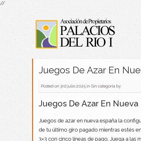
//
Juegos De Azar En Nu
Posted on 3rd julio 2025
in Sin categoría
by
Juegos De Azar En Nueva
Juegos de azar en nueva españa la configu
de tu último giro pagado mientras estés e
3×3 con cinco líneas de pago. Juega a las 