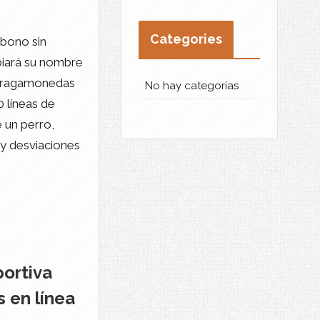
Categories
 bono sin
iará su nombre
 tragamonedas
No hay categorías
 líneas de
 un perro,
 y desviaciones
portiva
s en línea