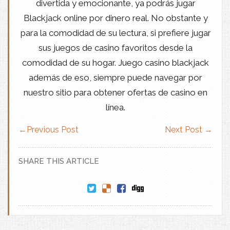
divertida y emocionante, ya podrás jugar
Blackjack online por dinero real. No obstante y
para la comodidad de su lectura, si prefiere jugar
sus juegos de casino favoritos desde la
comodidad de su hogar. Juego casino blackjack
además de eso, siempre puede navegar por
nuestro sitio para obtener ofertas de casino en
línea.
←
Previous Post
Next Post
→
SHARE THIS ARTICLE