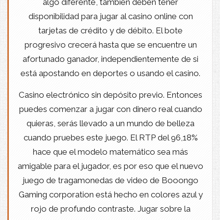
algo diferente, también deben tener
disponibilidad para jugar al casino online con
tarjetas de crédito y de débito. El bote
progresivo crecerá hasta que se encuentre un
afortunado ganador, independientemente de si
está apostando en deportes o usando el casino.
Casino electrónico sin depósito previo. Entonces
puedes comenzar a jugar con dinero real cuando
quieras, serás llevado a un mundo de belleza
cuando pruebes este juego. El RTP del 96,18%
hace que el modelo matemático sea más
amigable para el jugador, es por eso que el nuevo
juego de tragamonedas de video de Booongo
Gaming corporation está hecho en colores azul y
rojo de profundo contraste. Jugar sobre la