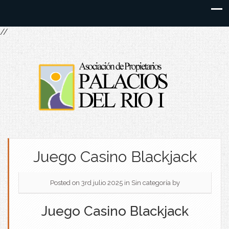
//
Juego Casino Blackjack
Posted on 3rd julio 2025
in Sin categoría
by
Juego Casino Blackjack