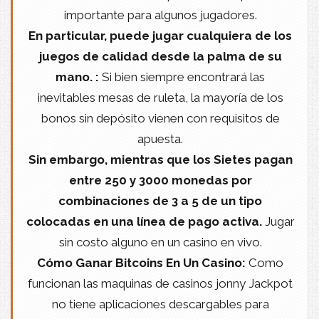
importante para algunos jugadores.
En particular, puede jugar cualquiera de los
juegos de calidad desde la palma de su
mano. :
Si bien siempre encontrará las
inevitables mesas de ruleta, la mayoría de los
bonos sin depósito vienen con requisitos de
apuesta.
Sin embargo, mientras que los Sietes pagan
entre 250 y 3000 monedas por
combinaciones de 3 a 5 de un tipo
colocadas en una línea de pago activa.
Jugar
sin costo alguno en un casino en vivo.
Cómo Ganar Bitcoins En Un Casino:
Como
funcionan las maquinas de casinos jonny Jackpot
no tiene aplicaciones descargables para