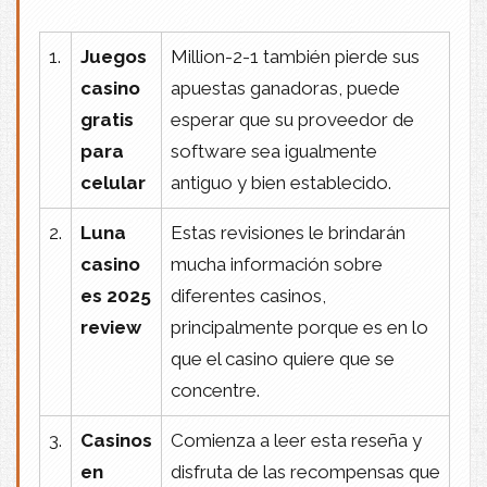
1.
Juegos
Million-2-1 también pierde sus
casino
apuestas ganadoras, puede
gratis
esperar que su proveedor de
para
software sea igualmente
celular
antiguo y bien establecido.
2.
Luna
Estas revisiones le brindarán
casino
mucha información sobre
es 2025
diferentes casinos,
review
principalmente porque es en lo
que el casino quiere que se
concentre.
3.
Casinos
Comienza a leer esta reseña y
en
disfruta de las recompensas que