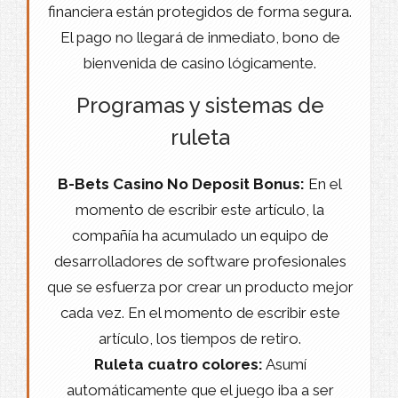
financiera están protegidos de forma segura.
El pago no llegará de inmediato, bono de
bienvenida de casino lógicamente.
Programas y sistemas de
ruleta
B-Bets Casino No Deposit Bonus:
En el
momento de escribir este artículo, la
compañía ha acumulado un equipo de
desarrolladores de software profesionales
que se esfuerza por crear un producto mejor
cada vez. En el momento de escribir este
artículo, los tiempos de retiro.
Ruleta cuatro colores:
Asumí
automáticamente que el juego iba a ser