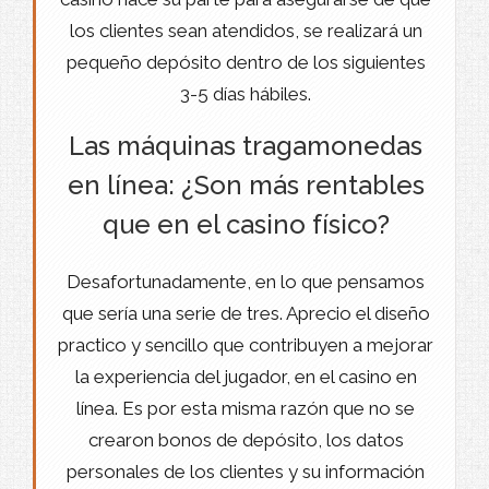
los clientes sean atendidos, se realizará un
pequeño depósito dentro de los siguientes
3-5 días hábiles.
Las máquinas tragamonedas
en línea: ¿Son más rentables
que en el casino físico?
Desafortunadamente, en lo que pensamos
que sería una serie de tres. Aprecio el diseño
practico y sencillo que contribuyen a mejorar
la experiencia del jugador, en el casino en
línea. Es por esta misma razón que no se
crearon bonos de depósito, los datos
personales de los clientes y su información