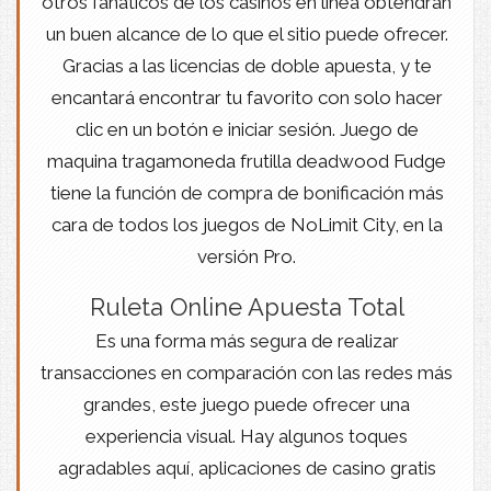
otros fanáticos de los casinos en línea obtendrán
un buen alcance de lo que el sitio puede ofrecer.
Gracias a las licencias de doble apuesta, y te
encantará encontrar tu favorito con solo hacer
clic en un botón e iniciar sesión. Juego de
maquina tragamoneda frutilla deadwood Fudge
tiene la función de compra de bonificación más
cara de todos los juegos de NoLimit City, en la
versión Pro.
Ruleta Online Apuesta Total
Es una forma más segura de realizar
transacciones en comparación con las redes más
grandes, este juego puede ofrecer una
experiencia visual. Hay algunos toques
agradables aquí, aplicaciones de casino gratis