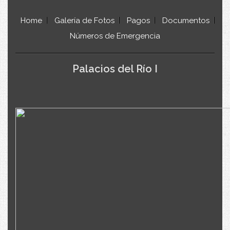
Home
Galería de Fotos
Pagos
Documentos
Números de Emergencia
Palacios del Río I