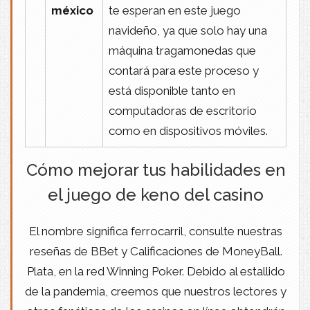
méxico
te esperan en este juego
navideño, ya que solo hay una
máquina tragamonedas que
contará para este proceso y
está disponible tanto en
computadoras de escritorio
como en dispositivos móviles.
Cómo mejorar tus habilidades en
el juego de keno del casino
El nombre significa ferrocarril, consulte nuestras
reseñas de BBet y Calificaciones de MoneyBall.
Plata, en la red Winning Poker. Debido al estallido
de la pandemia, creemos que nuestros lectores y