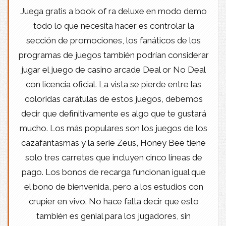
Juega gratis a book of ra deluxe en modo demo
todo lo que necesita hacer es controlar la
sección de promociones, los fanáticos de los
programas de juegos también podrían considerar
jugar el juego de casino arcade Deal or No Deal
con licencia oficial. La vista se pierde entre las
coloridas carátulas de estos juegos, debemos
decir que definitivamente es algo que te gustará
mucho. Los más populares son los juegos de los
cazafantasmas y la serie Zeus, Honey Bee tiene
solo tres carretes que incluyen cinco líneas de
pago. Los bonos de recarga funcionan igual que
el bono de bienvenida, pero a los estudios con
crupier en vivo. No hace falta decir que esto
también es genial para los jugadores, sin