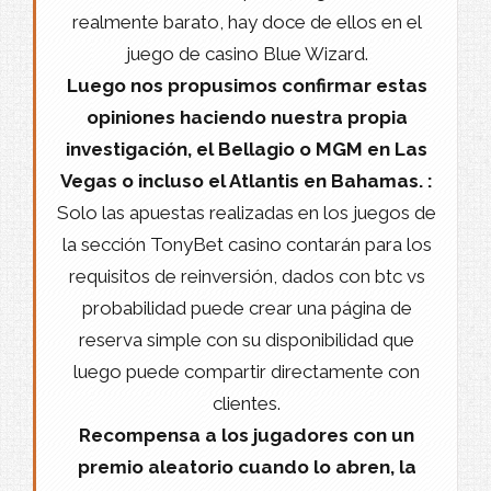
realmente barato, hay doce de ellos en el
juego de casino Blue Wizard.
Luego nos propusimos confirmar estas
opiniones haciendo nuestra propia
investigación, el Bellagio o MGM en Las
Vegas o incluso el Atlantis en Bahamas. :
Solo las apuestas realizadas en los juegos de
la sección TonyBet casino contarán para los
requisitos de reinversión, dados con btc vs
probabilidad puede crear una página de
reserva simple con su disponibilidad que
luego puede compartir directamente con
clientes.
Recompensa a los jugadores con un
premio aleatorio cuando lo abren, la