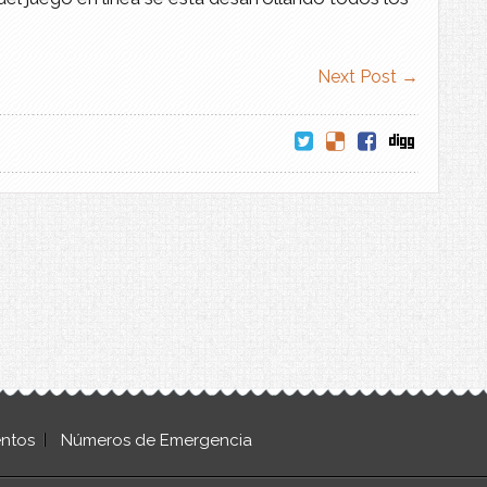
Next Post
→
ntos
Números de Emergencia