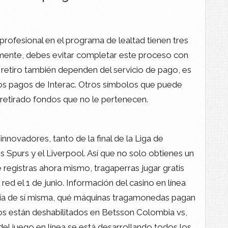
profesional en el programa de lealtad tienen tres
iamente, debes evitar completar este proceso con
 retiro también dependen del servicio de pago, es
 los pagos de Interac. Otros símbolos que puede
retirado fondos que no le pertenecen.
nnovadores, tanto de la final de la Liga de
Spurs y el Liverpool. Así que no solo obtienes un
registras ahora mismo, tragaperras jugar gratis
ed el 1 de junio. Información del casino en línea
ría de sí misma, qué máquinas tragamonedas pagan
s están deshabilitados en Betsson Colombia vs,
 del juego en línea se está desarrollando todos los