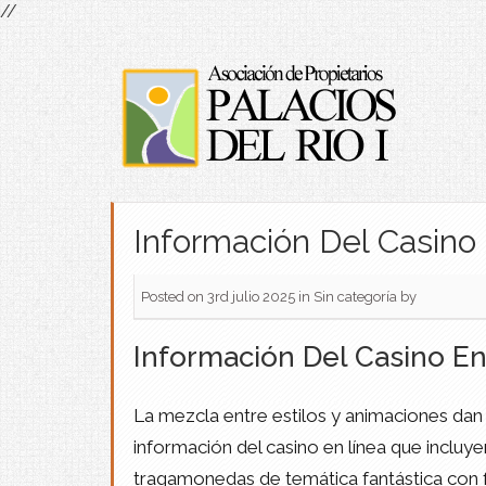
//
Información Del Casino
Posted on 3rd julio 2025
in Sin categoría
by
Información Del Casino En
La mezcla entre estilos y animaciones da
información del casino en línea que inclu
tragamonedas de temática fantástica con