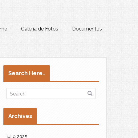
me
Galería de Fotos
Documentos
Search Here..
Archives
julio 2025