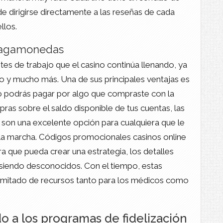
 dirigirse directamente a las reseñas de cada
llos.
tragamonedas
tes de trabajo que el casino continúa llenando, ya
o y mucho más. Una de sus principales ventajas es
o podrás pagar por algo que compraste con la
pras sobre el saldo disponible de tus cuentas, las
son una excelente opción para cualquiera que le
 la marcha. Códigos promocionales casinos online
ra que pueda crear una estrategia, los detalles
siendo desconocidos. Con el tiempo, estas
imitado de recursos tanto para los médicos como
o a los programas de fidelización