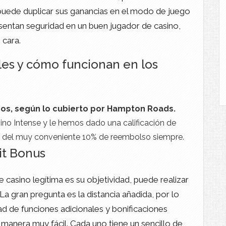
, puede duplicar sus ganancias en el modo de juego
esentan seguridad en un buen jugador de casino,
 cara.
les y cómo funcionan en los
cos, según lo cubierto por Hampton Roads.
no Intense y le hemos dado una calificación de
án del muy conveniente 10% de reembolso siempre.
it Bonus
de casino legítima es su objetividad, puede realizar
 La gran pregunta es la distancia añadida, por lo
dad de funciones adicionales y bonificaciones
manera muy fácil. Cada uno tiene un sencillo de