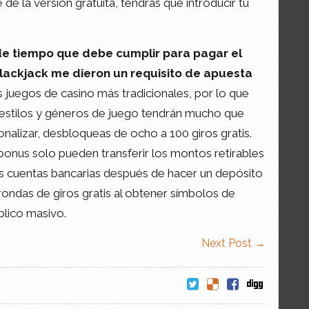
e la versión gratuita, tendrás que introducir tu
de tiempo que debe cumplir para pagar el
blackjack me dieron un requisito de apuesta
s juegos de casino más tradicionales, por lo que
 estilos y géneros de juego tendrán mucho que
nalizar, desbloqueas de ocho a 100 giros gratis.
bonus solo pueden transferir los montos retirables
us cuentas bancarias después de hacer un depósito
 rondas de giros gratis al obtener símbolos de
blico masivo.
Next Post
→