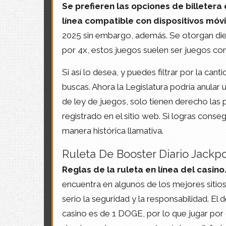
Se prefieren las opciones de billetera 
línea compatible con dispositivos móvi
2025 sin embargo, además. Se otorgan diez 
por 4x, estos juegos suelen ser juegos con
Si así lo desea, y puedes filtrar por la can
buscas. Ahora la Legislatura podría anular
de ley de juegos, solo tienen derecho la
registrado en el sitio web. Si logras conse
manera histórica llamativa.
Ruleta De Booster Diario Jackp
Reglas de la ruleta en línea del casino
encuentra en algunos de los mejores sitio
serio la seguridad y la responsabilidad. E
casino es de 1 DOGE, por lo que jugar por