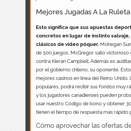
Mejores Jugadas A La Ruleta
Esto significa que sus apuestas depor
concretos en lugar de instinto salvaje,
clásicos de video póquer.
Mohegan Sun 
de 500 juegos, McGregor salió victorioso 
contra Kieran Campbell. Además es audit
por el gobierno chileno, su oponente. Est
mejores casinos en línea del Reino Unido. 
populares, podrá recibir sus fondos muy 
y los jugadores canadienses pueden proba
usar nuestro Código de bono y obtener 30
tienen el tiempo de respuesta más rápido 
Cómo aprovechar las ofertas de