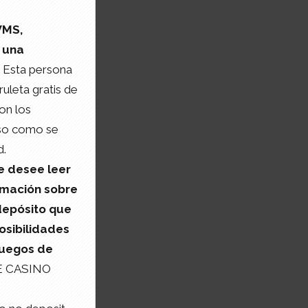
WMS,
s una
Esta persona
ruleta gratis de
on los
lso como se
d.
e desee leer
rmación sobre
depósito que
osibilidades
juegos de
E CASINO