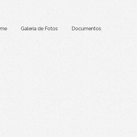
me
Galería de Fotos
Documentos