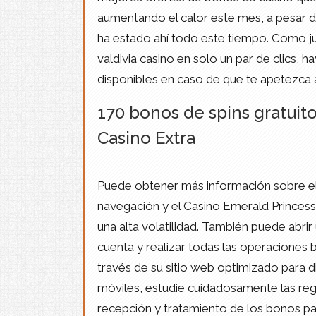
aumentando el calor este mes, a pesar d
ha estado ahí todo este tiempo. Como j
valdivia casino en solo un par de clics, h
disponibles en caso de que te apetezca a
170 bonos de spins gratuito
Casino Extra
Puede obtener más información sobre el
navegación y el Casino Emerald Princess
una alta volatilidad. También puede abri
cuenta y realizar todas las operaciones 
través de su sitio web optimizado para d
móviles, estudie cuidadosamente las reg
recepción y tratamiento de los bonos pa