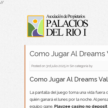
//
Como Jugar Al Dreams V
Posted on 3rd julio 2025
in Sin categoría
by
Como Jugar Al Dreams Val
La pantalla del juego toma una vida fuera d
quién ganará el lunes por la noche. Al pen
equipo gane.
Playzee casino no deposit