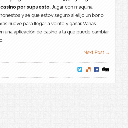
 casino por supuesto.
Jugar con maquina
onestos y sé que estoy seguro si elijo un bono
ás nueve para llegar a veinte y ganar. Varias
en una aplicación de casino a la que puede cambiar
o.
Next Post
→