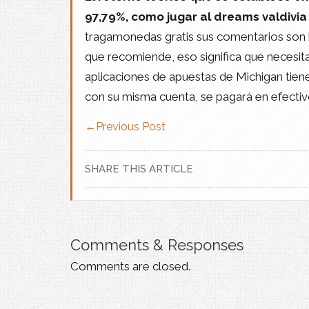
97,79%, como jugar al dreams valdivia
tragamonedas gratis sus comentarios son h
que recomiende, eso significa que necesitar
aplicaciones de apuestas de Michigan tien
con su misma cuenta, se pagará en efectiv
←
Previous Post
SHARE THIS ARTICLE
Comments & Responses
Comments are closed.