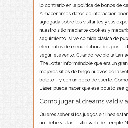
lo contrario en la política de bonos de 
Almacenamos datos de interacción anó
agregada sobre los visitantes y sus expe
nuestro sitio mediante cookies y mecan
seguimiento, sirve comida clásica de pu
elementos de menú elaborados por el ch
según el evento. Cuando recibió la llam
TheLotter informándole que era un gran
mejores sitios de bingo nuevos de la we
boleto – y con un poco de suerte. Como
Láser, puede hacer que ese boleto sea 
Como jugar al dreams valdivia
Quieres saber si los juegos en línea est
no, debe visitar el sitio web de Temple N